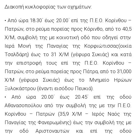
Διακοπή κυκλοφορίας των οχημάτων:
•
Από ώρα 18.30΄ έως 20.00΄
επί της Π.Ε.Ο. Κορίνθου –
Πατρών, στο ρεύμα πορ
είας προς Κόρινθο, από το 40,5
Χ/Μ, συμβολή της με κοινοτική οδό που οδηγεί στην
Ιερά Μονή της Παναγίας της
Κορφιώτι
σσας
(οικία
Τσαλδάρη) έως το 31
Χ/Μ (γέφυρα Συκιάς) και κατά
την επιστροφή τους επί της Π.Ε.Ο. Κορίνθου –
Πατρών, στο ρεύμα πορείας προς Πάτρα, από το 31,000
Χ/Μ (γέφυρα Συκιάς) έως το Μνημείο Ηρώων
Ξυλοκάστρου (έναντι εισόδου Πευκιά).
•
Από ώρα 20.00΄ έως 20.45΄
επί της οδού
Αθανασοπούλου από την συμβολή της με την
Π.Ε.Ο.
Κορίνθου – Πατρών (35,9
Χ/Μ – Ιερός Ναός της
Παναγίας της Φανερωμένης) έως την συμβολή της με
την οδό
Αριστοναυτών
και επί της οδού