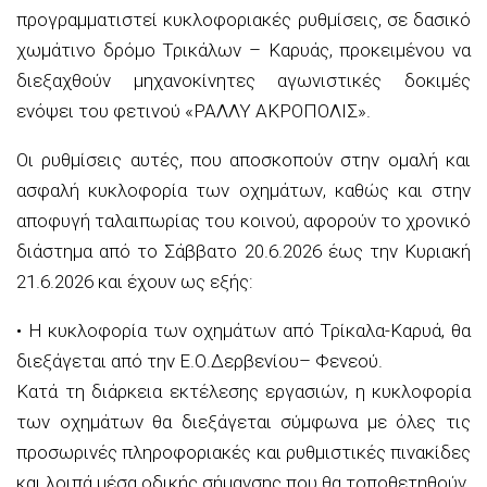
προγραμματιστεί κυκλοφοριακές ρυθμίσεις,
σε δασικό
χωμάτινο δρόμο Τρικάλων
–
Καρυάς
, προκειμένου να
διεξαχθούν μηχανοκίνητες αγωνιστικές
δοκιμές
ενόψει του φετινού «ΡΑΛΛΥ ΑΚΡΟΠΟΛΙΣ»
.
Οι ρυθμίσεις αυτές, που αποσκοπούν στην ομαλή και
ασφαλή κυκλοφορία των οχημάτων, καθώς και στην
αποφυγή ταλαιπωρίας του κοινού, αφ
ορούν το χρονικό
διάστημα από
το Σάββατο
20.6
.2026
έως την Κυριακή
21.6
.2026
και έχουν ως εξής:
•
Η κυκλοφορία των οχημάτων από Τρίκαλα-
Καρυά
, θα
διεξάγεται από την
Ε.Ο.Δερβενίου
–
Φενεού
.
Κατά τη διάρκεια εκτέλεσης εργασιών, η κυκλοφορία
των οχημάτων θα διεξάγεται σύμφωνα με όλες τις
προσωρινές πληροφοριακές και ρυθμιστικές πινακίδες
και λοιπά μέσα οδικής σήμανσης που θα τοποθετηθούν.