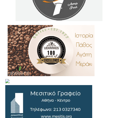
.
..
…