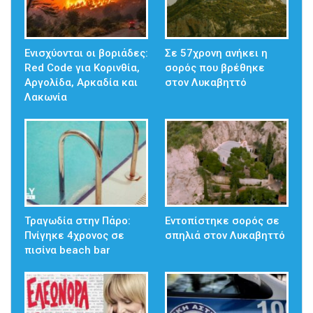
Ενισχύονται οι βοριάδες:
Σε 57χρονη ανήκει η
Red Code για Κορινθία,
σορός που βρέθηκε
Αργολίδα, Αρκαδία και
στον Λυκαβηττό
Λακωνία
Τραγωδία στην Πάρο:
Εντοπίστηκε σορός σε
Πνίγηκε 4χρονος σε
σπηλιά στον Λυκαβηττό
πισίνα beach bar