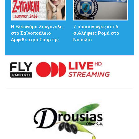
Η Ελεωνόρα Ζουγανέλη
7 προσαγωγές και 6
στο Σαϊνοπούλειο
συλλήψεις Ρομά στο
Αμφιθέατρο Σπάρτης
Ναύπλιο