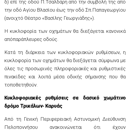
δ) επί της οδού
Π.Τσαλδάρη
από την συμβολή της από
την οδό Αγίου Βλασίου έως την οδό
Σπ.Παπαγεωργίου
(ανοιχτό Θέατρο «Βασίλης Γεωργιάδης»).
Η
κυκλοφορία
των
οχημάτων
θα
διεξάγεται
κανονικά
από
παράπλευρες
οδούς
.
Κατά τη διάρκεια
των κυκλοφοριακών ρυθμίσεων
, η
κυκλοφορία των οχημάτων θα διεξάγεται σύμφωνα με
όλες τις προσωρινές πληροφοριακές και ρυθμιστικές
πινακίδες και λοιπά μέσα οδικής σήμανσης που θα
τοποθετηθούν.
Κυκλοφοριακές ρυθμίσεις σε
δασικό χωμάτινο
δρόμο Τρικάλων-
Καρυάς
Από τη Γενική Περιφερειακή Αστυνομική Διεύθυνση
Πελοποννήσου ανακοινώνεται ότι έχουν