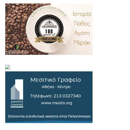
.
..
…