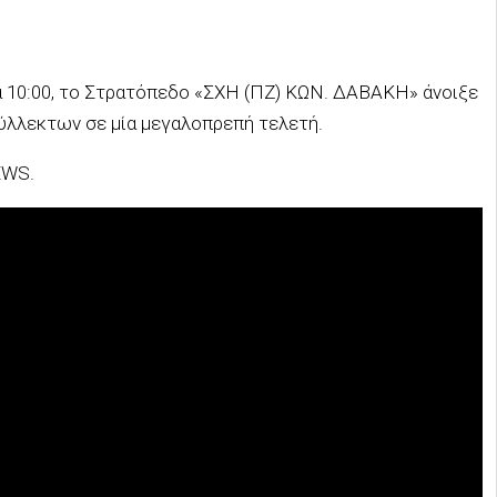
ρα 10:00, το Στρατόπεδο «ΣΧΗ (ΠΖ) ΚΩΝ. ΔΑΒΑΚΗ» άνοιξε
σύλλεκτων σε μία μεγαλοπρεπή τελετή.
EWS.