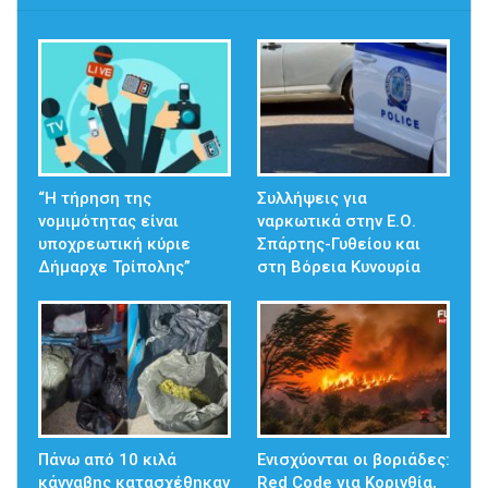
“Η τήρηση της
Συλλήψεις για
νομιμότητας είναι
ναρκωτικά στην Ε.Ο.
υποχρεωτική κύριε
Σπάρτης-Γυθείου και
Δήμαρχε Τρίπολης”
στη Βόρεια Κυνουρία
Πάνω από 10 κιλά
Ενισχύονται οι βοριάδες:
κάνναβης κατασχέθηκαν
Red Code για Κορινθία,