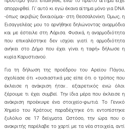
πρόστιμο γιατί επανήλθε, ενώ το πρώτο αίτημα είχε
απορριφθεί. Γι’ αυτό κι εγώ έκανα αίτημα μόνο για DNA
-όπως ακριβώς δικαιούμαι- στη Θεσσαλονίκη. Όμως, η
Εισαγγελέας μου το αρνήθηκε δηλώνοντας αναρμόδια
και με έστειλε στη Λάρισα. Φυσικά, η αναρμοδιότητα
που επικαλέστηκε δεν ισχύει γιατί η αρμοδιότητα
ανήκει στο Δήμο που έχει γίνει η ταφή» δήλωσε η
κυρία Καρυστιανού.
Για τη δήλωση της προέδρου του Αρείου Πάγου,
σχολίασε ότι «ουσιαστικά μας είπε ότι ο τρόπος που
έκλεισε η ανάκριση ήταν… εξαιρετικός ενώ όλοι
ξέρουμε τι έχει συμβεί. Την ίδια μέρα που έκλεισε η
ανάκριση προέκυψε ένα στοιχείο-φωτιά. Το Γενικό
Χημείο του Κράτους παραδέχτηκε ότι εντοπίστηκε
ξυλόλιο σε 17 δείγματα. Ωστόσο, την ώρα που ο
ανακριτής παρέλαβε το χαρτί με τα νέα στοιχεία, αντί