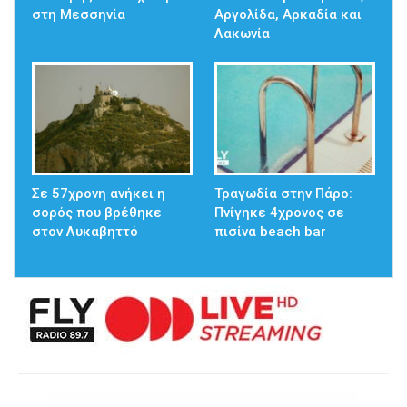
στη Μεσσηνία
Αργολίδα, Αρκαδία και
Λακωνία
Σε 57χρονη ανήκει η
Τραγωδία στην Πάρο:
σορός που βρέθηκε
Πνίγηκε 4χρονος σε
στον Λυκαβηττό
πισίνα beach bar