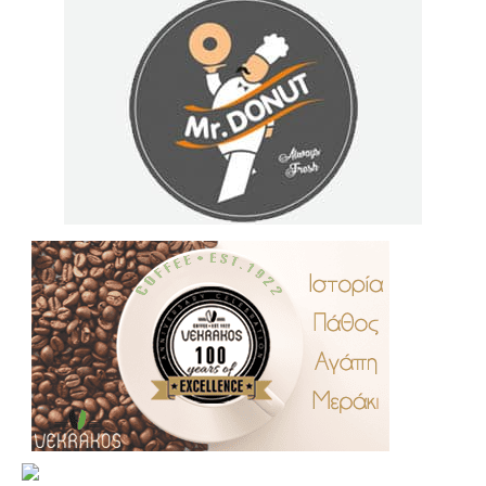
.
..
…