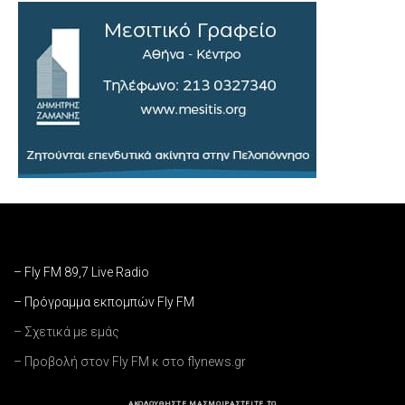
– Fly FM 89,7 Live Radio
– Πρόγραμμα εκπομπών Fly FM
– Σχετικά με εμάς
– Προβολή στον Fly FM κ στο flynews.gr
ΑΚΟΛΟΥΘΗΣΤΕ ΜΑΣ
ΜΟΙΡΑΣΤΕΙΤΕ ΤΟ