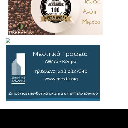
.
..
…