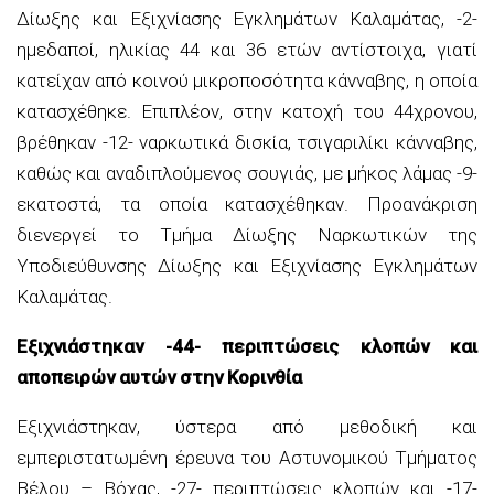
Δίωξης και Εξιχνίασης Εγκλημάτων Καλαμάτας, -2-
ημεδαποί, ηλικίας 44 και 36 ετών αντίστοιχα, γιατί
κατείχαν από κοινού μικροποσότητα κάνναβης, η οποία
κατασχέθηκε. Επιπλέον, στην κατοχή του 44χρονου,
βρέθηκαν -12- ναρκωτικά δισκία, τσιγαριλίκι κάνναβης,
καθώς και αναδιπλούμενος σουγιάς, με μήκος λάμας -9-
εκατοστά, τα οποία κατασχέθηκαν. Προανάκριση
διενεργεί το Τμήμα Δίωξης Ναρκωτικών της
Υποδιεύθυνσης Δίωξης και Εξιχνίασης Εγκλημάτων
Καλαμάτας.
Εξιχνιάστηκαν -44- περιπτώσεις κλοπών και
αποπειρών αυτών στην Κορινθία
Εξιχνιάστηκαν, ύστερα από μεθοδική και
εμπεριστατωμένη έρευνα του Αστυνομικού Τμήματος
Βέλου – Βόχας, -27- περιπτώσεις κλοπών και -17-