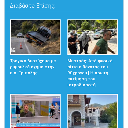
Διαβάστε Επίσης:
Τραγικό δυστύχημα με
Μυστράς: Από φυσικά
ρυμουλκό όχημα στην
αίτια ο θάνατος του
ε.ο. Τρίπολης
90χρονου | Η πρώτη
εκτίμηση του
ιατροδικαστή