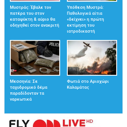
Μυστράς: Έβαλε τον
Υπόθεση Μυστρά:
πατέρα του στον
Παθολογικά αίτια
καταψύκτη & αύριο θα
«δείχνει» η πρώτη
οδηγηθεί στον ανακριτή
εκτίμηση του
ιατροδικαστή
Μεσσηνία: Σε
Φωτιά στο Αριοχώρι
ταχυδρομικό δέμα
Καλαμάτας
παραδίδονταν τα
ναρκωτικά