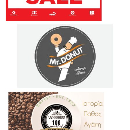
.
..
…