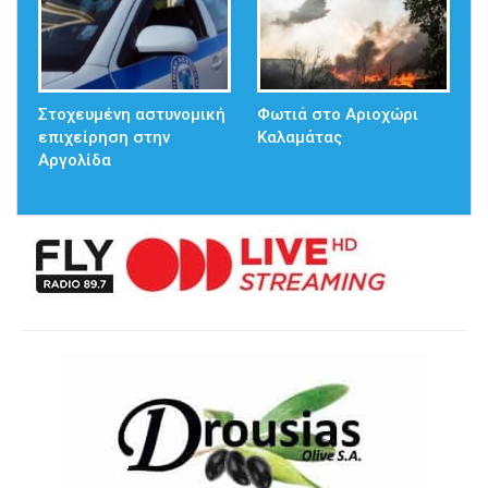
Στοχευμένη αστυνομική
Φωτιά στο Αριοχώρι
επιχείρηση στην
Καλαμάτας
Αργολίδα