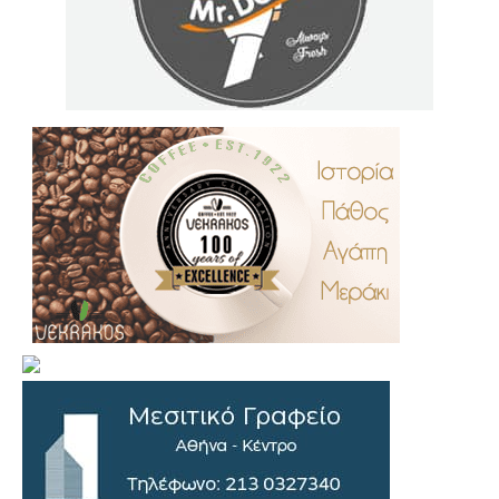
.
..
…