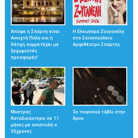
Απόψε η Σπάρτη είναι
Η Ελεωνόρα Ζουγανέλη
Ανοιχτή Πόλη και η
στο Σαϊνοπούλειο
Λέσχη συμμετέχει με
Αμφιθέατρο Σπάρτης
ξεχωριστές
προσφορές!
Μυστράς:
3ο τουρνουά τάβλι στην
Καταδικάστηκε σε 11
Άρνα
μήνες με αναστολή ο
55χρονος