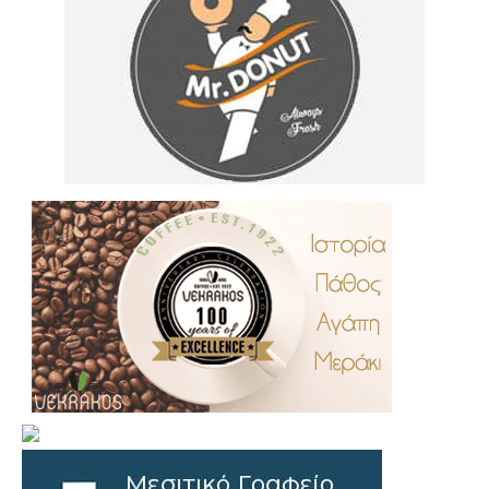
.
..
…