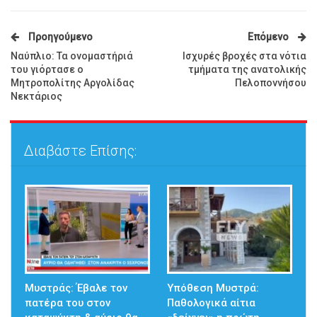
Προηγούμενο
Επόμενο
Ναύπλιο: Τα ονομαστήριά
Ισχυρές βροχές στα νότια
του γιόρτασε ο
τμήματα της ανατολικής
Μητροπολίτης Αργολίδας
Πελοποννήσου
Νεκτάριος
Διαβάστε Επίσης:
Μυστράς: Έβαλε τον
Υπόθεση Μυστρά:
πατέρα του στον
Παθολογικά αίτια