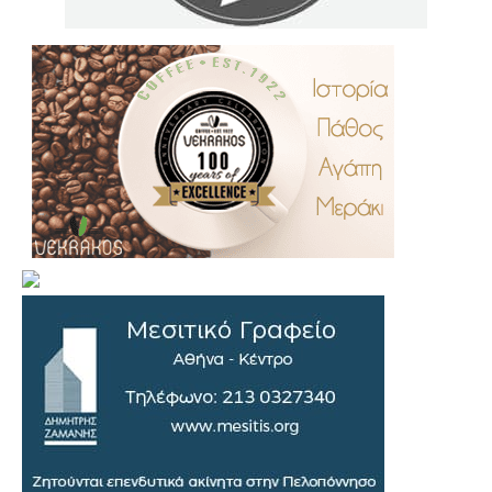
.
..
…