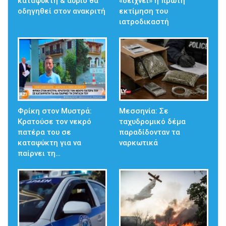
καταψύκτη & αύριο θα
«δείχνει» η πρώτη
οδηγηθεί στον ανακριτή
εκτίμηση του
ιατροδικαστή
Φρίκη στον Μυστρά:
Μεσσηνία: Σε
Κρατούσε τον νεκρό
ταχυδρομικό δέμα
πατέρα του σε
παραδίδονταν τα
καταψύκτη για να
ναρκωτικά
παίρνει τη…