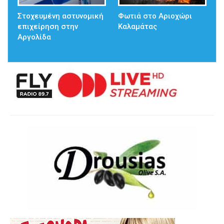
Στοχευμένη αστυνομική
Φωτιά στο Αριοχώρι
επιχείρηση στην
Καλαμάτας
Αργολίδα