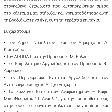
στο
ν
καθένα ξεχωριστά που ανταποκρίθηκαν άμεσα
στο κάλεσμά μας, στήριξαν και χρηματοδότησαν αυτή
τη βραδιά ώστε να έχει αυτή τη
τεράστια
επιτυχία.
Ευχαριστούμε
:
•
Τ
ο
ν
Δήμο
Ναυπλιέων
και το
ν Δήμαρχο
κ.
Δ.
Κωστούρο
•
Τον ΔΟΠΠΑΤ και την Πρόεδρο κ. Μ. Ράλλη
•
Τ
ο Επιμελητήριο Αργολίδας και το
ν Πρόεδρο
κ.
Φ.
Δαμούλο
•
Την
Περιφερειακή
Ενότητα Αργολίδας και τον
Αντιπεριφερειάρχη
κ. Δ.
Σχοινοχωρίτη
•
Τ
ο Σύλλογο
Ιδιοκτητών
Αναψυκτηρίων
–
Καφέ
Μπαρ
Ναυπλίου
‘’ Τ΄
Ανάπλι
‘’
,
για τη
ν
προσπάθεια τους
στη
ν όσο το δυνατόν
καλύτερη
ικανοποίηση και