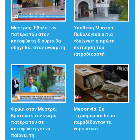
Μυστράς: Έβαλε τον
Υπόθεση Μυστρά:
πατέρα του στον
Παθολογικά αίτια
καταψύκτη & αύριο θα
«δείχνει» η πρώτη
οδηγηθεί στον ανακριτή
εκτίμηση του
ιατροδικαστή
Φρίκη στον Μυστρά:
Μεσσηνία: Σε
Κρατούσε τον νεκρό
ταχυδρομικό δέμα
πατέρα του σε
παραδίδονταν τα
καταψύκτη για να
ναρκωτικά
παίρνει τη…