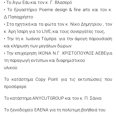
•
Τ
ο
Άγω
Edu
και τον κ.
Γ.
Βλασερό
•
Το Εργαστήριο
Poeme
design
&
fine
arts
και τον κ.
Δ.
Παπαχρήστο
•
Στα
ηχητικά και τα φώτα τον
κ. Νίκο Δημητρίου
,
τον
κ
. Άρη
Ίσαρη
για το
LIVE
,
και τους συνεργάτες τους,
•
Την
τη
κ. Ιωάννα
Τόμπρα
για τη
ν άψογη
παρουσίαση
και κλήρωση των μεγάλων δώρων.
•
Τ
ην επιχείρηση
ΙΚΟΝΑ Ν.Γ. ΧΡΙΣΤΟΠΟΥΛΟΣ ΑΕΒΕ
για
τη παραγωγή εντύπων και διαφημιστικού
υλικού.
Το κατάστημα
Copy
Point
για τις εκτυπώσεις που
προσέφερε
Το κατάστημα
ANYCUTGROUP
και τον
κ. Π.
Σάννα
Το ξενοδοχείο ΕΛΕΝΑ για τη πολύτιμη βοήθειά του