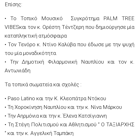
Επίσης:
•
Το
Τοπικό Μουσικό Συγκρότημα
PALM
TREE
VIBES
και τον
κ.
Ορέστη Τέντζερη
που δημιούργησε μία
καταπληκτική ατμόσφαιρα
•
Τον Τενόρο κ. Ντίνο Καλύβα
που έδωσε
με την ψυχή
του μία μοναδικότητα.
•
Την Δημοτική Φιλαρμονική Ναυπλίου και τον κ.
Αντωνιάδη
Τα τοπικά σωματεία και σχολές
:
•
Paso
Latino
και την Κ. Κλεοπάτρα
Ντόκου
•
Τη
Χοροκίνηση
Ναυπλίου
και την κ.
Νίνα
Μάρκου
•
Την
Α
ηρμόνια
και την κ.
Έλενα
Κατσίγιαννη
•
Τη Στέγη Πολιτισμού και Αθλητισμού
‘’
Ο ΤΑΞΙΑΡΧΗΣ
‘’
και την κ.
Αγγελική Ταμπάκη