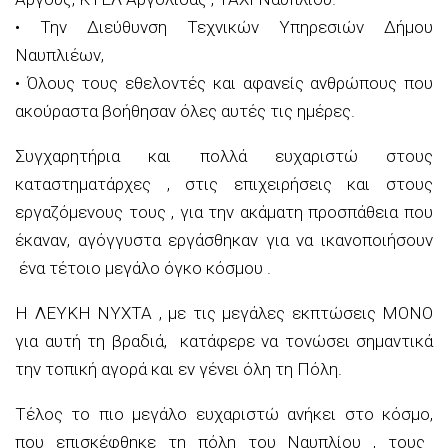
•
Την
Διεύθυνση Τεχνικών Υπηρεσιών Δήμου
Ναυπλιέων
,
•
Ό
λους
τους εθελοντές
και αφανείς
ανθρώπους που
ακούραστα
βοήθησαν
όλες αυτές τις ημέρες.
Συγχαρητήρια και πολλά ευχαριστώ στους
καταστηματάρχες
, στις επιχειρήσεις
και στους
εργαζόμενους
τους ,
για την ακάματη προσπάθεια που
έκαναν,
αγόγγυστα εργάσθηκαν για να ικανοποιήσουν
ένα τέτοιο μεγάλο όγκο κόσμου .
Η ΛΕΥΚΗ ΝΥΧΤΑ , με τις μεγάλες
εκπτώσεις
ΜΟΝΟ
για αυτή τη βραδιά, κατάφερε να τονώσει σημαντικά
την τοπική αγορά και εν γένει όλη τη Πόλη.
Τέλος το πιο μεγάλο ευχαριστώ
ανήκει στο κόσμο,
που επισκέφθηκε τη πόλη
του Ναυπλίου
, τους