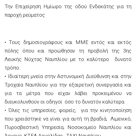
Την Επιχείρηση Ημίωρο της οδού Ενδεκάτης για τη
παροχή ρεύματος
•
Τ
ους
δημοσιογράφους
και ΜΜΕ
εντός και εκτός
πόλης όπου και προώθησαν τη προ
βολή της
3
ης
Λευκής Νύχτας Ναυπλίου με το
καλύτερο δυνατό
τρόπο.
•
Ιδιαίτερη μνεία στην Αστυνομική Διεύθυνση και στην
Τροχαία Ναυπλίου για την εξαιρετική συνεργασία και
για τα μέτρα που είχαν λάβει προκειμένου να
διευκολυνθούν οι οδηγοί όσο το δυνατόν καλύτερα.
•
Ό
λες τις υπηρεσίες, φορείς, για τη
ν
κινητοποίηση
που χρειάστηκε να γίνει για αυτή τη βραδιά, Λιμε
νικό,
Πυροσβεστική Υπηρεσία,
Νοσοκομείο Ναυπλίου και
Άργους, ΚΤΕΛ Αργολίδας , ΤΑΧΙ Ναυπλίου.