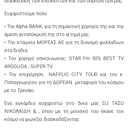
διασκέδαση των επι
σκεπτών και των συμπολιτών
μας
.
Ευχαριστούμε πολύ
:
•
Τ
ην
A
l
pha
BANK
, για τη σημαντική χορηγία της και την
άμεση ανταπόκρισή της στο
αίτημά
μας.
•
Την
εταιρεία
ΜΟΡΕΑΣ ΑΕ
για τη διανομή φυλλαδίων
στα διόδια.
•
Τ
ον
χορηγό
επικοινωνίας
:
STAR
Fm
92
9
, BEST TV
ARGOLIDA ,
SUPER TV
•
Τ
ην
επιχείρηση
NAFPLIO CITY TOUR
και τ
ον
κ.
Παπαγεωργίου
για τη
ΔΩΡΕΑΝ
μεταφορά τ
ου κόσμου
με το
Τρενάκι
.
Ένα εγκάρδιο ευχαριστώ στο δικό μας
DJ ΤΑΣΟ
ΝΙΚΟΛΑΙΔΗ
&
,
όπου με τη μουσική του έκανε τον
κόσμο να
ψωνίζει διασκεδάζοντας.