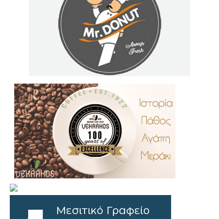
.
..
…