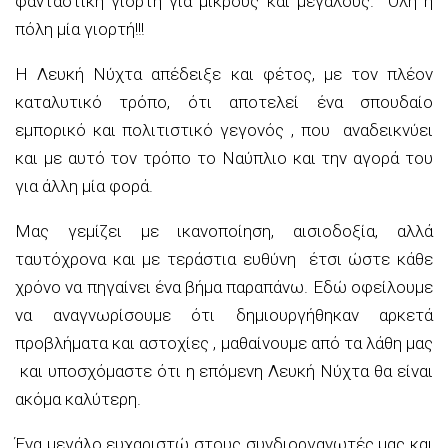
φανταστική γιορτή για μικρούς και μεγάλους
. Όλη η
πόλη μία γιορτή!!!
Η Λευκή Νύχτα απέδειξε και φέτος, με τον πλέον
καταλυτικό τρόπο, ότι αποτελεί ένα
σπουδαίο
εμπορικό και
πολιτιστικό γεγονός , που αναδεικνύει
και με αυτό τον τρόπο το Ναύπλιο
και την αγορά του
για άλλη μία φορά.
Μας γεμίζει με ικανοποίηση, αισιοδοξία, αλλά
ταυτόχρονα και με τεράστια ευθύνη έτσι ώστε κάθε
χρόνο να πηγαίνει ένα βήμα παραπάνω
. Εδώ οφείλουμε
να αναγνωρίσουμε ότι δημιουργήθηκαν
αρκετά
προβλήματα και αστοχίες ,
μαθαίνουμε από τα λάθη μας
και
υποσχόμαστε ότι η επόμενη Λευκή Νύχτα θα είναι
ακόμα
καλύτερη.
Ένα
μεγάλο
ευχαριστώ στους
συνδιοργανωτές
μας και