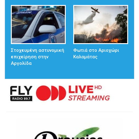
Στοχευμένη αστυνομική
Φωτιά στο Αριοχώρι
επιχείρηση στην
Καλαμάτας
Αργολίδα