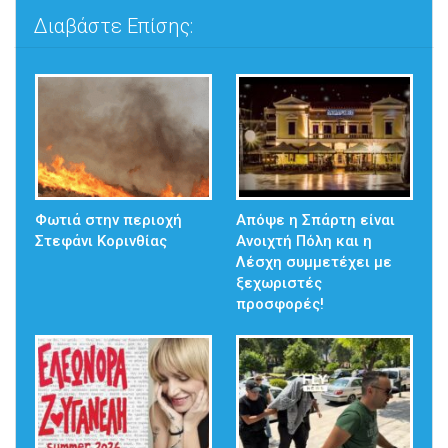
Διαβάστε Επίσης:
Φωτιά στην περιοχή
Απόψε η Σπάρτη είναι
Στεφάνι Κορινθίας
Ανοιχτή Πόλη και η
Λέσχη συμμετέχει με
ξεχωριστές
προσφορές!