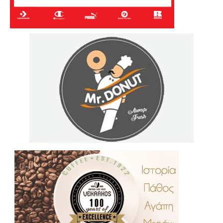
.
..
…