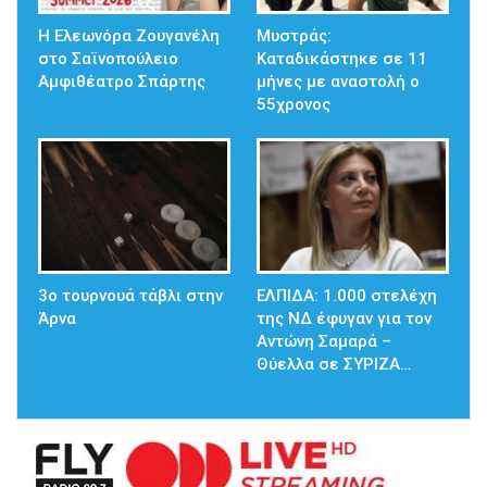
Η Ελεωνόρα Ζουγανέλη
Μυστράς:
στο Σαϊνοπούλειο
Καταδικάστηκε σε 11
Αμφιθέατρο Σπάρτης
μήνες με αναστολή ο
55χρονος
3ο τουρνουά τάβλι στην
ΕΛΠΙΔΑ: 1.000 στελέχη
Άρνα
της ΝΔ έφυγαν για τον
Αντώνη Σαμαρά –
Θύελλα σε ΣΥΡΙΖΑ…