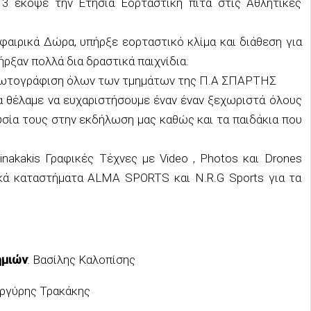
3 έκοψε την Ετήσια Εορταστική πίτα στις Αθλητικές
φαιρικά Δώρα, υπήρξε εορταστικό κλίμα και διάθεση για
ήρξαν πολλά δια δραστικά παιχνίδια.
Φωτογράφιση όλων των τμημάτων της Π.Α ΣΠΑΡΤΗΣ
θέλαμε να ευχαριστήσουμε έναν έναν ξεχωριστά όλους
υσία τους στην εκδήλωση μας καθώς και τα παιδάκια που
nakakis Γραφικές Τέχνες με Video , Photos και Drones
κά καταστήματα ALMA SPORTS και N.R.G Sports για τα
ημιών
: Βασίλης Καλοπίσης
ργύρης Τρακάκης