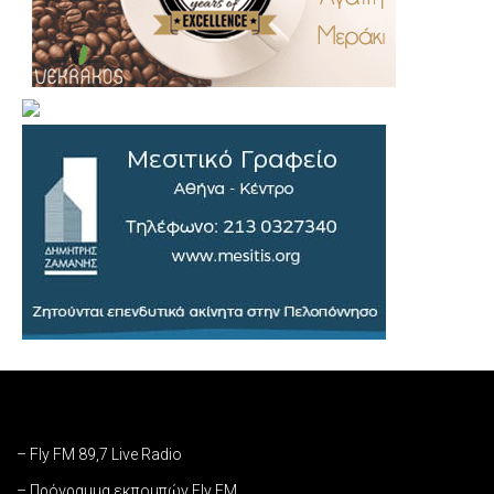
– Fly FM 89,7 Live Radio
– Πρόγραμμα εκπομπών Fly FM