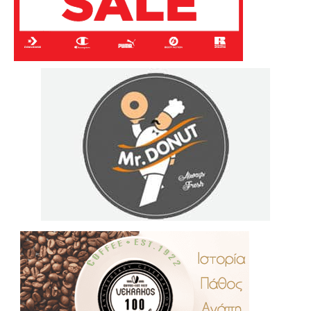
.
..
…