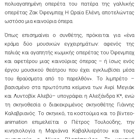
πολυαγαπημένη οπερέτα του πατέρα της γαλλικής
οπερέτας Ζακ Όφενμπαχ Η Ωραία Ελένη, αποτελώντας
ωστόσο μια καινούρια όπερα.
Όπως επισημαίνει ο συνθέτης, πρόκειται για «ένα
κράμα δύο μουσικών εγχειρημάτων: αφενός της
παλιάς και αγαπητής κωμικής οπερέτας του Όφενμπαχ
και αφετέρου μιας καινούριας όπερας – ή ίσως ενός
έργου μουσικού θεάτρου που έχει εγκλωβίσει μέσα
του θραύσματα από το παρελθόν». Το λιμπρέτο –
βασισμένο στα πρωτότυπα κείμενα των Ανρί Μεγιάκ
και Λυντοβίκ Αλεβύ– υπογράφει η Αλεξάνδρα Κ*, ενώ
τη σκηνοθεσία ο διακεκριμένος σκηνοθέτης Γιάννης
Καλαβριανός. Το σκηνικό, τα κοστούμια και το βίντεο-
animation επιμελείται ο Πέτρος Τουλούδης, την
κινησιολογία η Μαριάννα Καβαλλιεράτου και τους