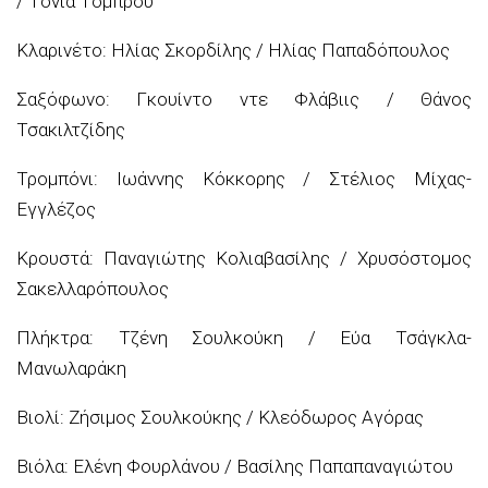
/ Τόνια Τόμπρου
Κλαρινέτο: Ηλίας Σκορδίλης / Ηλίας Παπαδόπουλος
Σαξόφωνο: Γκουίντο ντε Φλάβιις / Θάνος
Τσακιλτζίδης
Τρομπόνι: Ιωάννης Κόκκορης / Στέλιος Μίχας-
Εγγλέζος
Κρουστά: Παναγιώτης Κολιαβασίλης / Χρυσόστομος
Σακελλαρόπουλος
Πλήκτρα: Τζένη Σουλκούκη / Εύα Τσάγκλα-
Μανωλαράκη
Βιολί: Ζήσιμος Σουλκούκης / Κλεόδωρος Αγόρας
Βιόλα: Ελένη Φουρλάνου / Βασίλης Παπαπαναγιώτου