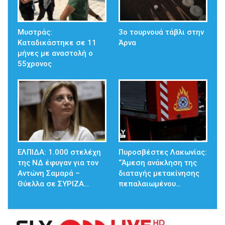
Μυστράς:
3ο τουρνουά τάβλι στην
Καταδικάστηκε σε 11
Άρνα
μήνες με αναστολή ο
55χρονος
ΕΛΠΙΔΑ: 1.000 στελέχη
Πυροσβέστες Λακωνίας:
της ΝΔ έφυγαν για τον
“Άμεση ανάκληση της
Αντώνη Σαμαρά –
διαταγής μετακίνησης
Θύελλα σε ΣΥΡΙΖΑ…
πεπαλαιωμένου…