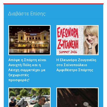
Διαβάστε Επίσης:
Απόψε η Σπάρτη είναι
Η Ελεωνόρα Ζουγανέλη
Ανοιχτή Πόλη και η
στο Σαϊνοπούλειο
Λέσχη συμμετέχει με
Αμφιθέατρο Σπάρτης
ξεχωριστές
προσφορές!