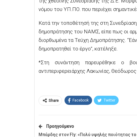
της χθεσινής Συνεδρίασης της Δ.Ε. Μορφ
νόμου του ΥΠ.ΠΟ. που περιέχει σημαντικ
Κατά την τοποθέτησή της στη Συνεδρίαση
δημοπράτησης του ΝΑΜΣ, είπε πως οι αρμ
διορθωμένα τα Τεύχη Δημοπράτησης. “Εάν 
δημοπρατηθεί το έργο”, κατέληξε.
*Στη συνάντηση παρευρέθηκε ο βο
αντιπεριφερειάρχης Λακωνίας, Θεόδωρος
Facebook
Twitter
Share
Προηγούμενο
Μπάρδης στον Fly: «Πολύ υψηλής ποιότητας το