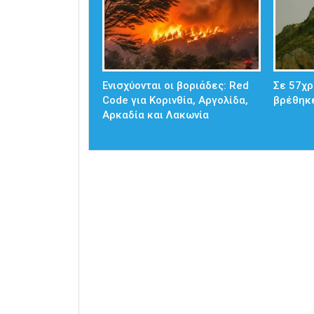
Ενισχύονται οι βοριάδες: Red
Σε 57χρ
Code για Κορινθία, Αργολίδα,
βρέθηκ
Αρκαδία και Λακωνία