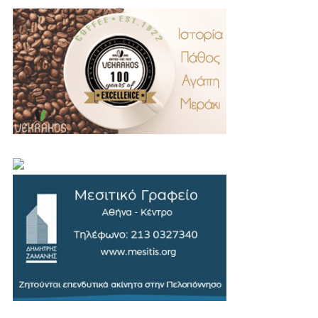
.
..
…