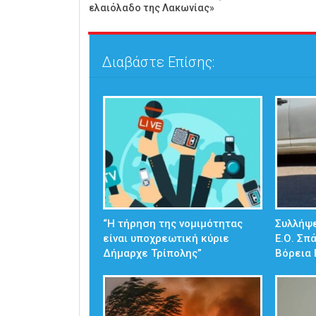
ελαιόλαδο της Λακωνίας»
Διαβάστε Επίσης:
“Η τήρηση της νομιμότητας
Συλλήψε
είναι υποχρεωτική κύριε
Ε.Ο. Σπ
Δήμαρχε Τρίπολης”
Βόρεια 