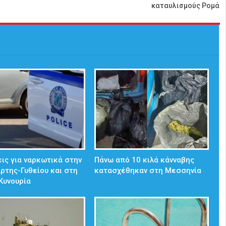
καταυλισμούς Ρομά
ις για ναρκωτικά στην
Πάνω από 10 κιλά κάνναβης
άρτης-Γυθείου και στη
κατασχέθηκαν στη Μεσσηνία
Κυνουρία