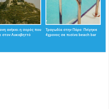
ονη ανήκει η σορός που
Τραγωδία στην Πάρο: Πνίγηκε
ε στον Λυκαβηττό
4χρονος σε πισίνα beach bar