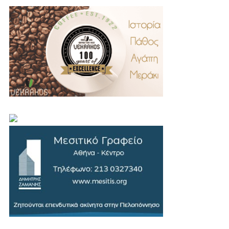
.
..
…