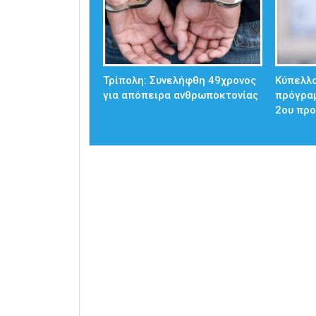
Τρίπολη: Συνελήφθη 49χρονος
Κύπελλο
για απόπειρα ανθρωποκτονίας
πρόγρα
2ου προ