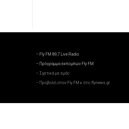
– Fly FM 89,7 Live Radio
– Πρόγραμμα εκπομπών Fly FM
– Σχετικά με εμάς
– Προβολή στον Fly FM κ στο flynews.gr