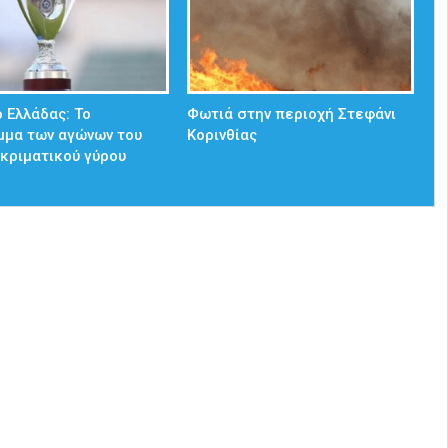
 Ελλάδας: Το
Φωτιά στην περιοχή Στεφάνι
μμα των αγώνων του
Κορινθίας
κριματικού γύρου