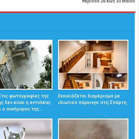
περίοδο 26 έως 30 Μαΐου
 Στις φωτογραφίες της
Ενοικιάζεται διαμέρισμα με
ς δεν είναι η εντολέας
ιδιωτικό πάρκινγκ στη Σπάρτη
ι ο συνήγορος της…