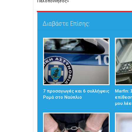
Πελοπόννησος»
Διαβάστε Επίσης:
7 προσαγωγές και 6 συλλήψεις
Marfin:
Ρομά στο Ναύπλιο
επίθεση
μου λέε