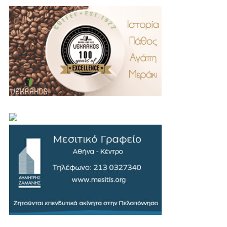
.
..
…