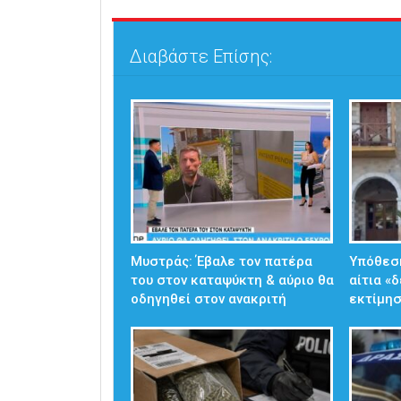
Διαβάστε Επίσης:
Μυστράς: Έβαλε τον πατέρα
Υπόθεσ
του στον καταψύκτη & αύριο θα
αίτια «
οδηγηθεί στον ανακριτή
εκτίμησ