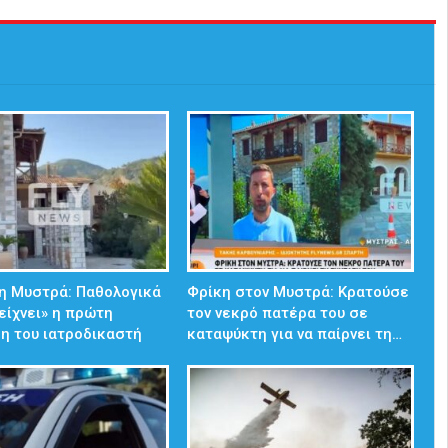
η Μυστρά: Παθολογικά
Φρίκη στον Μυστρά: Κρατούσε
δείχνει» η πρώτη
τον νεκρό πατέρα του σε
η του ιατροδικαστή
καταψύκτη για να παίρνει τη…