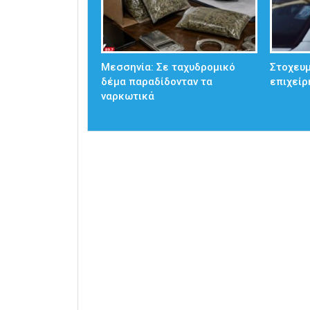
Μεσσηνία: Σε ταχυδρομικό
Στοχευμ
δέμα παραδίδονταν τα
επιχείρ
ναρκωτικά