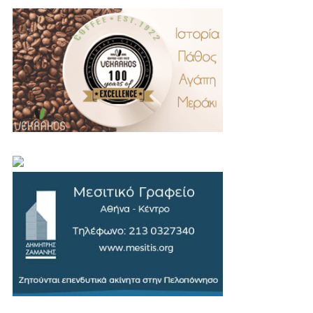
.
..
…