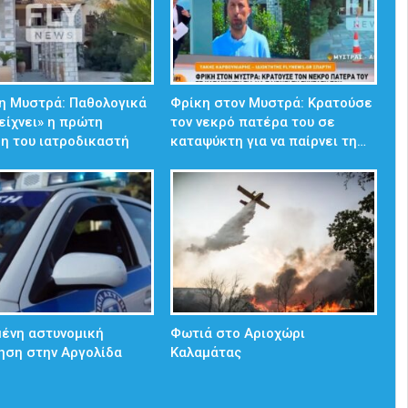
η Μυστρά: Παθολογικά
Φρίκη στον Μυστρά: Κρατούσε
δείχνει» η πρώτη
τον νεκρό πατέρα του σε
η του ιατροδικαστή
καταψύκτη για να παίρνει τη…
ένη αστυνομική
Φωτιά στο Αριοχώρι
ηση στην Αργολίδα
Καλαμάτας