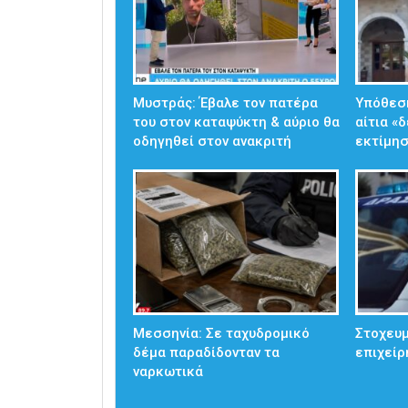
Μυστράς: Έβαλε τον πατέρα
Υπόθεσ
του στον καταψύκτη & αύριο θα
αίτια «
οδηγηθεί στον ανακριτή
εκτίμησ
Μεσσηνία: Σε ταχυδρομικό
Στοχευμ
δέμα παραδίδονταν τα
επιχείρ
ναρκωτικά