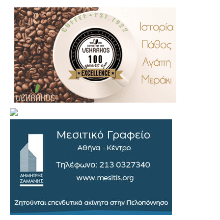
.
..
…