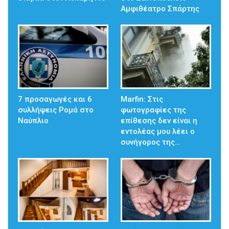
Αμφιθέατρο Σπάρτης
7 προσαγωγές και 6
Marfin: Στις
συλλήψεις Ρομά στο
φωτογραφίες της
Ναύπλιο
επίθεσης δεν είναι η
εντολέας μου λέει ο
συνήγορος της…