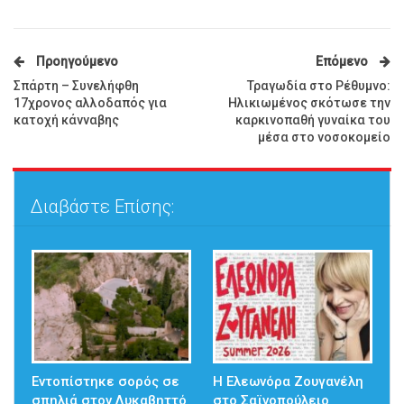
Προηγούμενο
Επόμενο
Σπάρτη – Συνελήφθη
Τραγωδία στο Ρέθυμνο:
17χρονος αλλοδαπός για
Ηλικιωμένος σκότωσε την
κατοχή κάνναβης
καρκινοπαθή γυναίκα του
μέσα στο νοσοκομείο
Διαβάστε Επίσης:
Εντοπίστηκε σορός σε
Η Ελεωνόρα Ζουγανέλη
σπηλιά στον Λυκαβηττό
στο Σαϊνοπούλειο