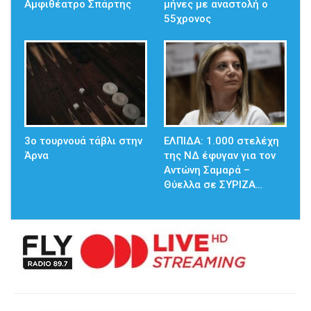
Αμφιθέατρο Σπάρτης
μήνες με αναστολή ο
55χρονος
3ο τουρνουά τάβλι στην
ΕΛΠΙΔΑ: 1.000 στελέχη
Άρνα
της ΝΔ έφυγαν για τον
Αντώνη Σαμαρά –
Θύελλα σε ΣΥΡΙΖΑ…