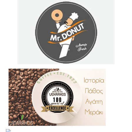
.
..
…