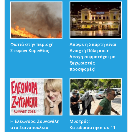
Φωτιά στην περιοχή
Απόψε η Σπάρτη είναι
Στεφάνι Κορινθίας
Ανοιχτή Πόλη και η
Λέσχη συμμετέχει με
ξεχωριστές
προσφορές!
Η Ελεωνόρα Ζουγανέλη
Μυστράς:
στο Σαϊνοπούλειο
Καταδικάστηκε σε 11