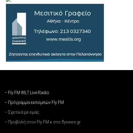
– Fly FM 89,7 Live Radio
– Πρόγραμμα εκπομπών Fly FM
– Σχετικά με εμάς
– Προβολή στον Fly FM κ στο flynews.gr