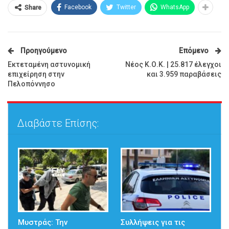
Facebook
Twitter
WhatsApp
Share
Προηγούμενο
Επόμενο
Εκτεταμένη αστυνομική
Νέος Κ.Ο.Κ. | 25.817 έλεγχοι
επιχείρηση στην
και 3.959 παραβάσεις
Πελοπόννησο
Διαβάστε Επίσης:
Μυστράς: Την
Συλλήψεις για τις