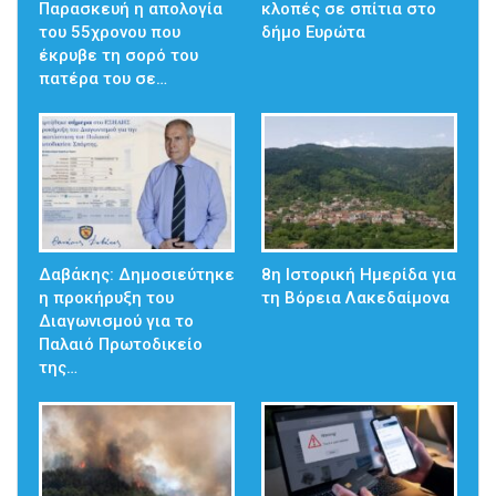
Παρασκευή η απολογία
κλοπές σε σπίτια στο
του 55χρονου που
δήμο Ευρώτα
έκρυβε τη σορό του
πατέρα του σε…
Δαβάκης: Δημοσιεύτηκε
8η Ιστορική Ημερίδα για
η προκήρυξη του
τη Βόρεια Λακεδαίμονα
Διαγωνισμού για το
Παλαιό Πρωτοδικείο
της…