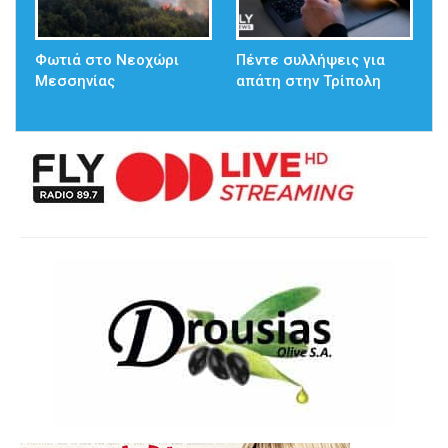
Φωτιά στο Νεοχώρι
Πέντε συλλήψεις για
Μεσσηνίας
απάτη στην Τρίπολη