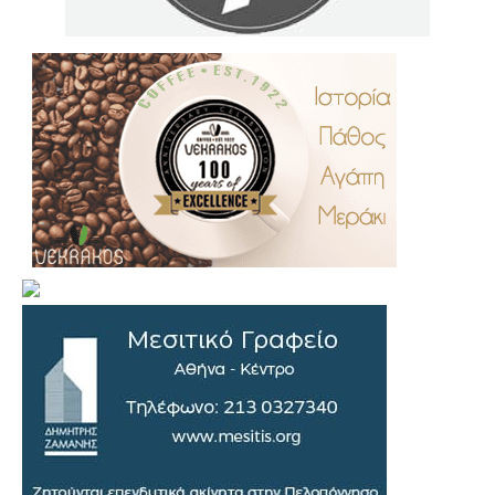
.
..
…