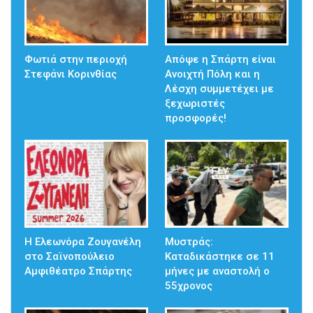
Φωτιά στην περιοχή
Απόψε η Σπάρτη είναι
Στεφάνι Κορινθίας
Ανοιχτή Πόλη και η
Λέσχη συμμετέχει με
ξεχωριστές
προσφορές!
Η Ελεωνόρα Ζουγανέλη
Μυστράς:
στο Σαϊνοπούλειο
Καταδικάστηκε σε 11
Αμφιθέατρο Σπάρτης
μήνες με αναστολή ο
55χρονος