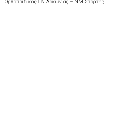
Ορθοπαιδικός ΓΝ Λακωνίας – ΝΜ Σπάρτης