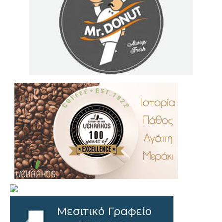
.
..
…