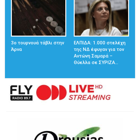
3ο τουρνουά τάβλι στην
ΕΛΠΙΔΑ: 1.000 στελέχη
Άρνα
της ΝΔ έφυγαν για τον
Αντώνη Σαμαρά –
Θύελλα σε ΣΥΡΙΖΑ…