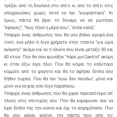
τρέξει από τη δουλειά στο σπίτι κι από το σπίτι στις
υποχρεώσεις χωρίς ποτέ να πει “κουράστηκα”. Κι
όμως, πάντα θα βρει τη δύναμη να σε ρωτήσει
“έφαγες;”, “πώς πήγε η μέρα σου;”, “είσαι καλά;”.
Υπάρχει ένας άνθρωπος που θα σου βάλει κρυφά ένα
τοστ, ένα μήλο ή λίγα χρήματα στην τσάντα “για ώρα
ανάγκης” ακόμα και αν η ηλικία σου είναι μεταξύ 30 και
40 ετών. Που θα σου φωνάξει “πάρε μια ζακέτα” ακόμη
κι όταν έξω έχει ήλιο. Που θα κόψει το καλύτερο
κομμάτι από το φαγητό και θα το αφήσει δίπλα σου
δήθεν τυχαία. Που θα πει “εγώ δεν πεινάω”, μόνο και
μόνο για να φας εσύ λίγο παραπάνω.
Υπάρχει ένας άνθρωπος που θα χαρεί περισσότερο απ’
όλους στις επιτυχίες σου. Που θα καμαρώνει σαν να
έχει δίπλα της τον κύκνο και όχι το ασχημόπαπο. Που
θα σου φέρει εκείνη την πάστα πριν από τις