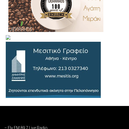
.
..
…
– Fly FM 89,7 Live Radio