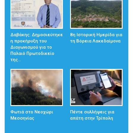
Δαβάκης: Δημοσιεύτηκε
8η Ιστορική Ημερίδα για
η προκήρυξη του
τη Βόρεια Λακεδαίμονα
Διαγωνισμού για το
Παλαιό Πρωτοδικείο
της…
Φωτιά στο Νεοχώρι
Πέντε συλλήψεις για
Μεσσηνίας
απάτη στην Τρίπολη