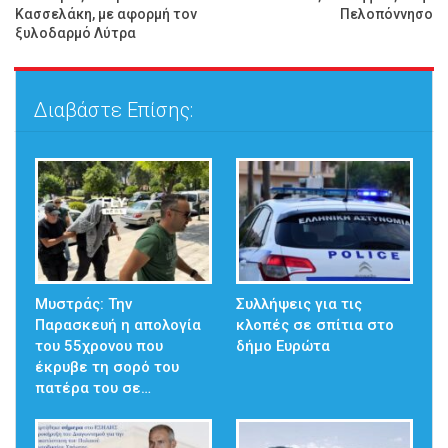
Κασσελάκη, με αφορμή τον
Πελοπόννησο
ξυλοδαρμό Λύτρα
Διαβάστε Επίσης:
Μυστράς: Την
Συλλήψεις για τις
Παρασκευή η απολογία
κλοπές σε σπίτια στο
του 55χρονου που
δήμο Ευρώτα
έκρυβε τη σορό του
πατέρα του σε…