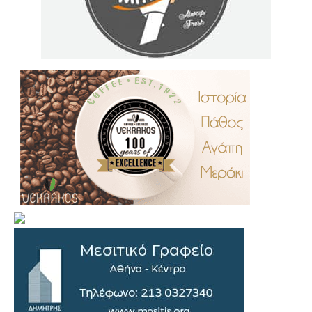
.
..
…