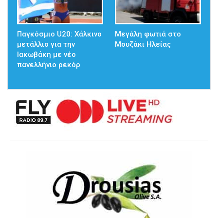
Παγκόσμιο U20: Χάλκινο
Μεγάλη φωτιά στο
μετάλλιο για την
Μουζάκι Ηλείας
Ιακωβάκη με νέο
πανελλήνιο ρεκόρ