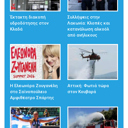
Έκτακτη διακοπή
Συλλήψεις στην
υδροδότησης στον
Λακωνία: Κλοπές και
Κλαδά
κατανάλωση αλκοόλ
από ανήλικους
Η Ελεωνόρα Ζουγανέλη
Αττική: Φωτιά τώρα
στο Σαϊνοπούλειο
στον Κουβαρά
Αμφιθέατρο Σπάρτης