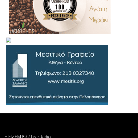
.
..
…
– Fly FM 89,7 Live Radio