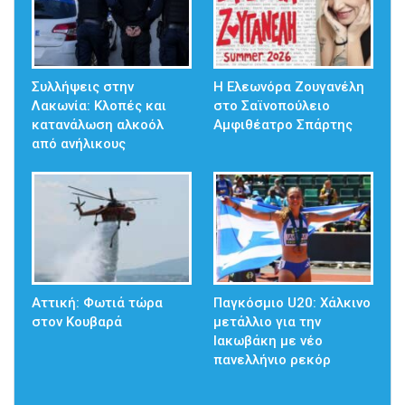
Συλλήψεις στην
Η Ελεωνόρα Ζουγανέλη
Λακωνία: Κλοπές και
στο Σαϊνοπούλειο
κατανάλωση αλκοόλ
Αμφιθέατρο Σπάρτης
από ανήλικους
Αττική: Φωτιά τώρα
Παγκόσμιο U20: Χάλκινο
στον Κουβαρά
μετάλλιο για την
Ιακωβάκη με νέο
πανελλήνιο ρεκόρ