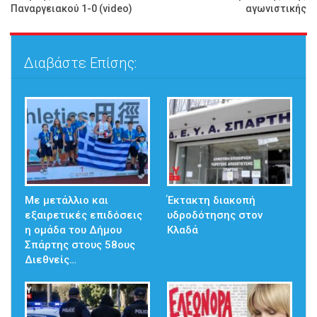
Παναργειακού 1-0 (video)
αγωνιστικής
Διαβάστε Επίσης:
Με μετάλλιο και
Έκτακτη διακοπή
εξαιρετικές επιδόσεις
υδροδότησης στον
η ομάδα του Δήμου
Κλαδά
Σπάρτης στους 58ους
Διεθνείς…