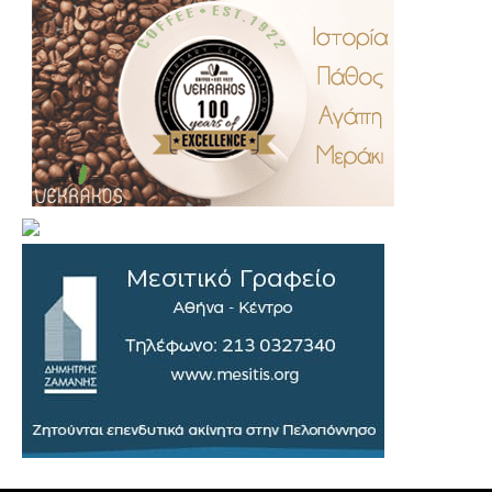
.
..
…