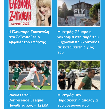
Η Ελεωνόρα Ζουγανέλη
Mυστράς: Σήμερα η
στο Σαϊνοπούλειο
νεκροψία στη σορό του
Αμφιθέατρο Σπάρτης
90χρονου που κρατούσε
σε καταψύκτη ο γιος
του
Playoffs του
Μυστράς: Την
Conference League:
Παρασκευή η απολογία
Παναθηναϊκός – ΤΣΣΚΑ
του 55χρονου που