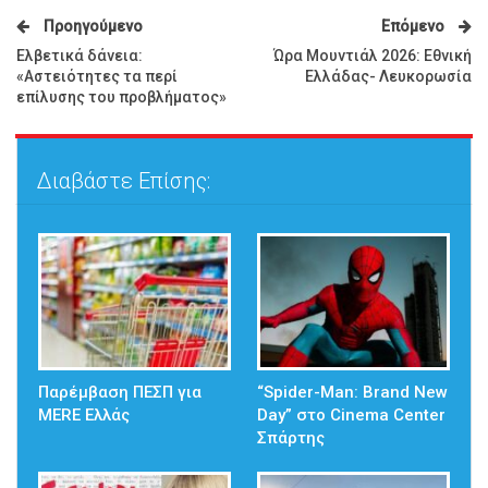
Προηγούμενο
Επόμενο
Ελβετικά δάνεια:
Ώρα Μουντιάλ 2026: Εθνική
«Αστειότητες τα περί
Ελλάδας- Λευκορωσία
επίλυσης του προβλήματος»
Διαβάστε Επίσης:
Παρέμβαση ΠΕΣΠ για
“Spider-Man: Brand New
MERE Ελλάς
Day” στο Cinema Center
Σπάρτης