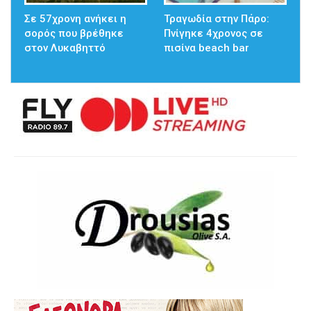
Σε 57χρονη ανήκει η
Τραγωδία στην Πάρο:
σορός που βρέθηκε
Πνίγηκε 4χρονος σε
στον Λυκαβηττό
πισίνα beach bar