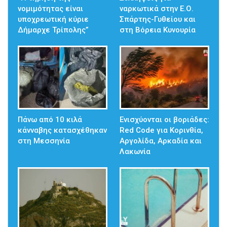
νομιμότητας είναι
ναρκωτικά στην Ε.Ο.
υποχρεωτική κύριε
Σπάρτης-Γυθείου και
Δήμαρχε Τρίπολης”
στη Βόρεια Κυνουρία
Πάνω από 10 κιλά
Ενισχύονται οι βοριάδες:
κάνναβης κατασχέθηκαν
Red Code για Κορινθία,
στη Μεσσηνία
Αργολίδα, Αρκαδία και
Λακωνία