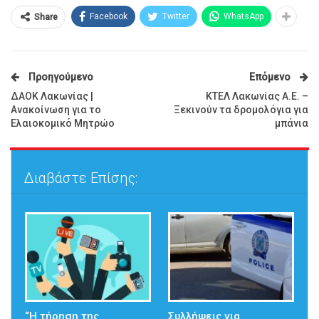
Facebook
Twitter
WhatsApp
Share
Προηγούμενο
Επόμενο
ΔΑΟΚ Λακωνίας |
ΚΤΕΛ Λακωνίας Α.Ε. –
Ανακοίνωση για το
Ξεκινούν τα δρομολόγια για
Ελαιοκομικό Μητρώο
μπάνια
Διαβάστε Επίσης:
“Η τήρηση της
Συλλήψεις για