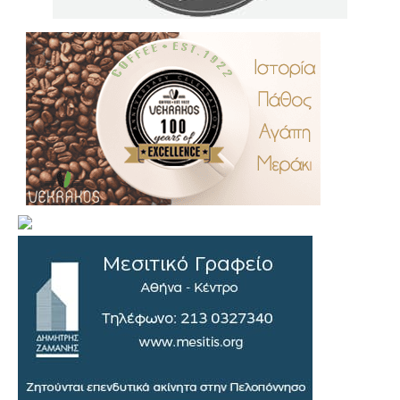
.
..
…