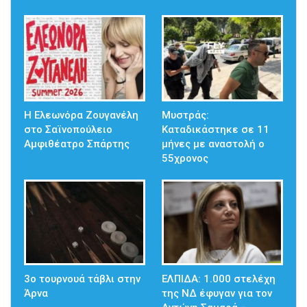
Η Ελεωνόρα Ζουγανέλη
Μυστράς:
στο Σαϊνοπούλειο
Καταδικάστηκε σε 11
Αμφιθέατρο Σπάρτης
μήνες με αναστολή ο
55χρονος
3ο τουρνουά τάβλι στην
ΕΛΠΙΔΑ: 1.000 στελέχη
Άρνα
της ΝΔ έφυγαν για τον