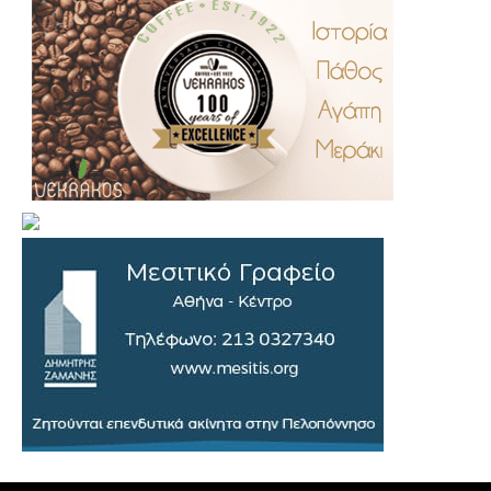
.
..
…