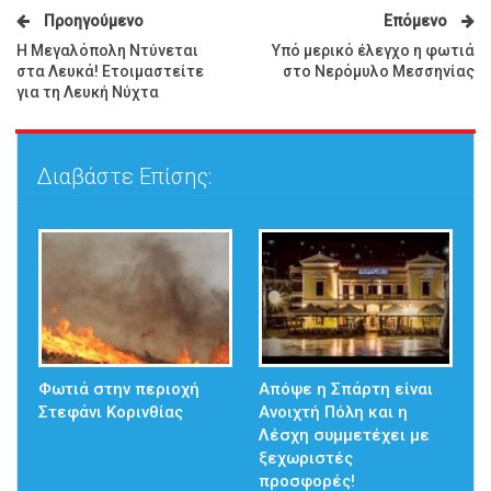
Προηγούμενο
Επόμενο
Η Μεγαλόπολη Ντύνεται
Υπό μερικό έλεγχο η φωτιά
στα Λευκά! Ετοιμαστείτε
στο Νερόμυλο Μεσσηνίας
για τη Λευκή Νύχτα
Διαβάστε Επίσης:
Φωτιά στην περιοχή
Απόψε η Σπάρτη είναι
Στεφάνι Κορινθίας
Ανοιχτή Πόλη και η
Λέσχη συμμετέχει με
ξεχωριστές
προσφορές!