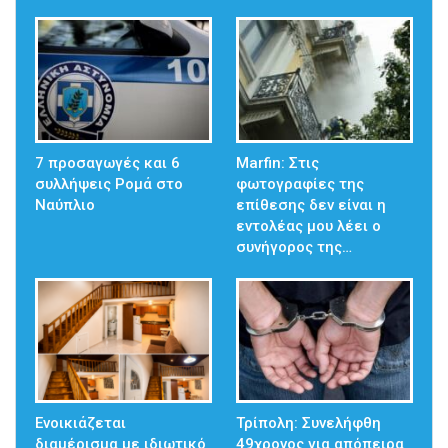
7 προσαγωγές και 6
Marfin: Στις
συλλήψεις Ρομά στο
φωτογραφίες της
Ναύπλιο
επίθεσης δεν είναι η
εντολέας μου λέει ο
συνήγορος της…
Ενοικιάζεται
Τρίπολη: Συνελήφθη
διαμέρισμα με ιδιωτικό
49χρονος για απόπειρα