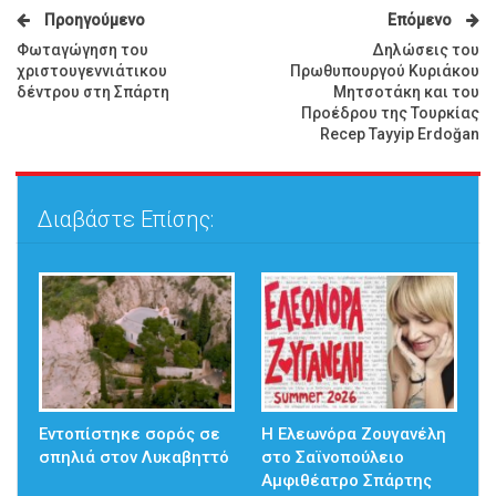
Προηγούμενο
Επόμενο
Φωταγώγηση του
Δηλώσεις του
χριστουγεννιάτικου
Πρωθυπουργού Κυριάκου
δέντρου στη Σπάρτη
Μητσοτάκη και του
Προέδρου της Τουρκίας
Recep Tayyip Erdoğan
Διαβάστε Επίσης:
Εντοπίστηκε σορός σε
Η Ελεωνόρα Ζουγανέλη
σπηλιά στον Λυκαβηττό
στο Σαϊνοπούλειο
Αμφιθέατρο Σπάρτης