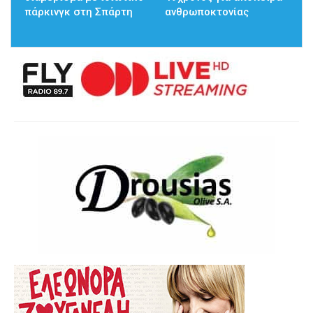
πάρκινγκ στη Σπάρτη
ανθρωποκτονίας