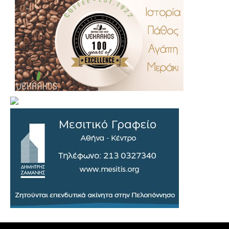
.
..
…