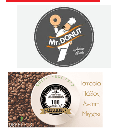
.
..
…