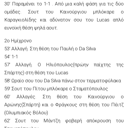
30’ Παραμένει το 1-1 . Από μια καλή φάση για τις δύο
ομάδες. Σουτ του Καινούργιου μπλόκαρε ο
Καραγκιολίδης και αδύνατον σου του Lucas απλό
ευνοϊκή θέση ψηλά αουτ.
2ο Ημίχρονο
53’ Αλλαγή. Στη θέση του Παυλή ο Da Silva
54’ 1-1
57’ Αλλαγή. Ο Ηλιόπουλος(πρώην παίχτης της
Σπάρτης) στη θέση του Lucas
58’ Ωραίο σου του Da Silva πάνω στον τερματοφύλακα
59’ Σουτ του Πίτου μπλόκαρε ο Σταματόπουλος
60’ Αλλαγές. Στη θέση του Καινούργιου ο
Αρώνης(Σπάρτη) και ο Φράγκους στη θέση του Πέιτζ
(Ολυμπιακός Βόλου)
62’ Σουτ του Μάντζη φοβερή απόκρουση του