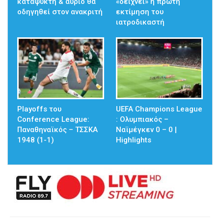
καταψύκτη & αύριο θα
«δείχνει» η πρώτη
οδηγηθεί στον ανακριτή
εκτίμηση του
ιατροδικαστή
Playoffs του
UEFA Champions League
Conference League:
: Ολυμπιακός –
Παναθηναϊκός – ΤΣΣΚΑ
Ναϊμέγκεν 0 – 0 |
1948 (1-1)
Highlights