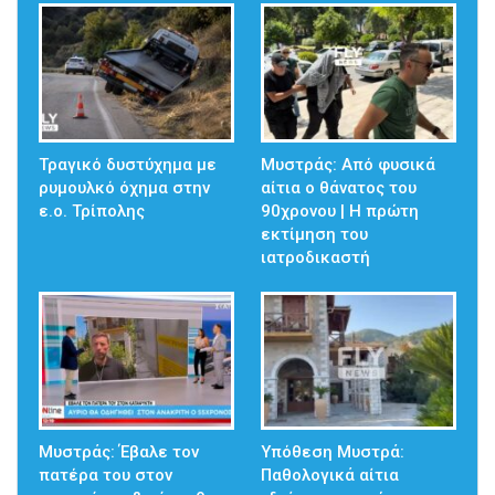
Τραγικό δυστύχημα με
Μυστράς: Από φυσικά
ρυμουλκό όχημα στην
αίτια ο θάνατος του
ε.ο. Τρίπολης
90χρονου | Η πρώτη
εκτίμηση του
ιατροδικαστή
Μυστράς: Έβαλε τον
Υπόθεση Μυστρά:
πατέρα του στον
Παθολογικά αίτια