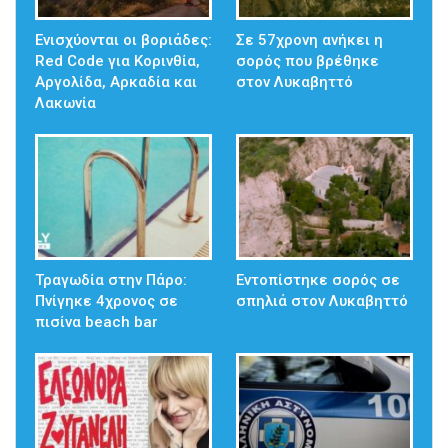
Ενισχύονται οι βοριάδες:
Σε 57χρονη ανήκει η
Red Code για Κορινθία,
σορός που βρέθηκε
Αργολίδα, Αρκαδία και
στον Λυκαβηττό
Λακωνία
Τραγωδία στην Πάρο:
Εντοπίστηκε σορός σε
Πνίγηκε 4χρονος σε
σπηλιά στον Λυκαβηττό
πισίνα beach bar