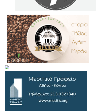
.
..
…