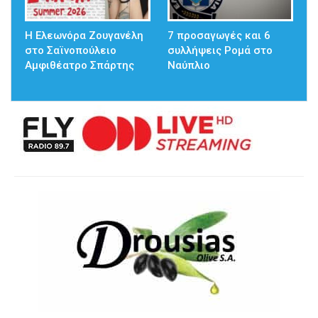
Η Ελεωνόρα Ζουγανέλη
7 προσαγωγές και 6
στο Σαϊνοπούλειο
συλλήψεις Ρομά στο
Αμφιθέατρο Σπάρτης
Ναύπλιο