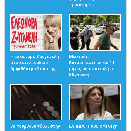
προσφορές!
Η Ελεωνόρα Ζουγανέλη
Μυστράς:
στο Σαϊνοπούλειο
Καταδικάστηκε σε 11
Αμφιθέατρο Σπάρτης
μήνες με αναστολή ο
55χρονος
3ο τουρνουά τάβλι στην
ΕΛΠΙΔΑ: 1.000 στελέχη