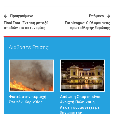
Προηγούμενο
Επόμενο
Final Four: Ένταση μεταξύ
Euroleague: Ο Ολυμπιακός
οπαδών και αστυνομίας
πρωταθλητής Ευρώπης
Διαβάστε Επίσης:
Φωτιά στην περιοχή
Απόψε η Σπάρτη είναι
Στεφάνι Κορινθίας
Ανοιχτή Πόλη και η
Λέσχη συμμετέχει με
ξεχωριστές