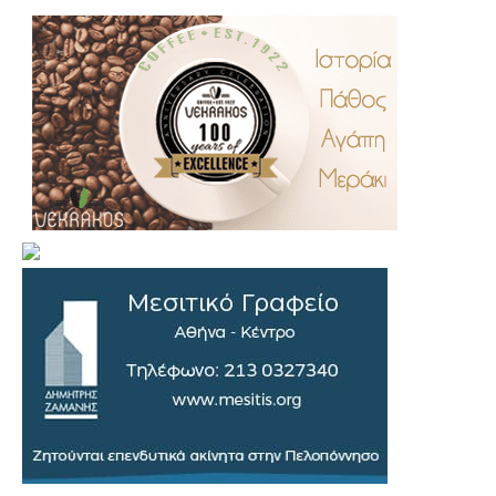
.
..
…