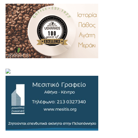
.
..
…