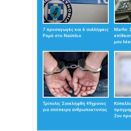
7 προσαγωγές και 6 συλλήψεις
Marfin:
Ρομά στο Ναύπλιο
επίθεση
μου λέε
Τρίπολη: Συνελήφθη 49χρονος
Κύπελλο
για απόπειρα ανθρωποκτονίας
πρόγρα
2ου προ