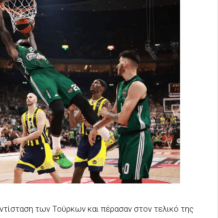
 αντίσταση των Τούρκων και πέρασαν στον τελικό της