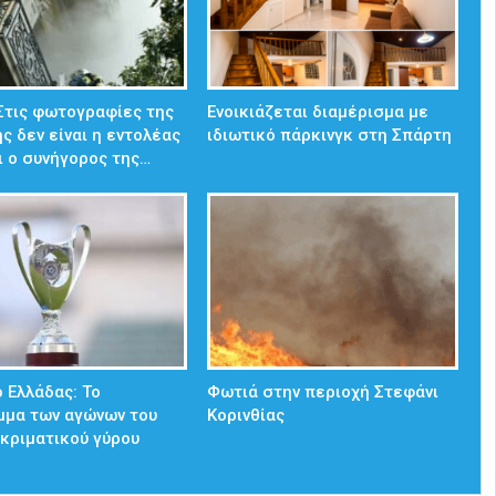
 Στις φωτογραφίες της
Ενοικιάζεται διαμέρισμα με
ς δεν είναι η εντολέας
ιδιωτικό πάρκινγκ στη Σπάρτη
ι ο συνήγορος της…
 Ελλάδας: Το
Φωτιά στην περιοχή Στεφάνι
μμα των αγώνων του
Κορινθίας
κριματικού γύρου