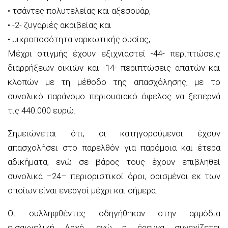
•
τσάντες
πολυτελείας και αξεσουάρ,
•
-2- ζυγαριές ακριβείας και
•
μικροποσότητα ναρκωτικής ουσίας,
Μέχρι στιγμής έχουν εξιχνιαστεί
-4
4-
περιπτώσεις
διαρρήξεων οικιών και
-14-
περιπτώσεις απατών και
κλοπών με τη μέθοδο της απασχόλησης, με το
συνολικό παράνομο περιουσιακό όφελος να
ξεπερνά
τις 440.000 ευρώ.
Σημειώνεται ότι, οι κατηγορούμενοι έχουν
απασχολήσει στο παρελθόν για παρόμοια και έτερα
αδικήματα, ενώ σε
βάρος τους έχουν επιβληθεί
συνολικά
–
24
–
περιοριστικοί όροι, ορισμένοι εκ των
οποίων είναι ενεργοί μέχρι και σήμερα
.
Οι συλληφθέντες οδηγήθηκαν στην αρμόδια
εισαγγελική
Αρχή
, ενώ η έρευνα συνεχίζεται