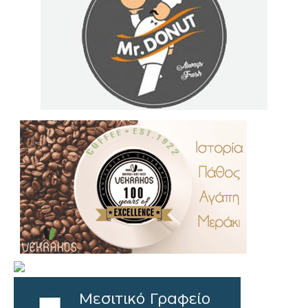
.
..
…