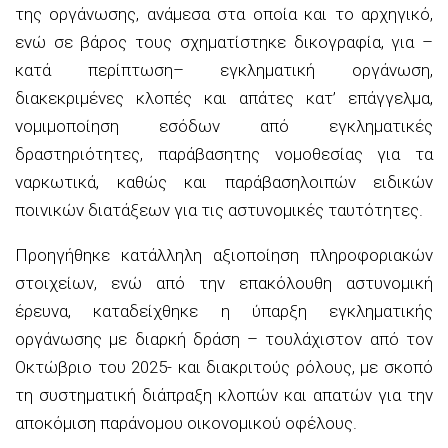
της οργάνωσης,
ανάμεσα στα οποία και το αρχηγικό,
ενώ σε βάρος τους σχηματίστηκε δικογραφία, για
–
κατά περίπτωση
–
εγκληματική οργάνωση,
δ
ιακεκριμένες κλοπές και
απάτες κατ’ επάγγελμα,
νομιμοποίηση εσόδων από εγκληματικές
δραστηριότητες, παρ
άβαση
της νομοθεσίας
για τα
ναρκωτικ
ά
, καθώς
και
παράβαση
λο
ιπών ειδικών
ποινικών διατάξεων
για τις
αστυνομικ
ές ταυτότητες
.
Προηγήθηκε κατάλληλη αξιοποίηση πληροφοριακών
στοιχείων
, ενώ
από την επακόλουθη
αστυνομική
έρευνα,
καταδείχθηκε η ύπαρξη εγκληματικής
οργάνωσης με διαρκή δράση
– τουλάχιστον από τον
Οκτώβριο του 2025-
και
διακριτούς ρόλους, με σκοπό
τη συστηματική διάπραξη κλοπών και απατών για την
αποκόμιση παράνομου οικονομικού οφέλους.