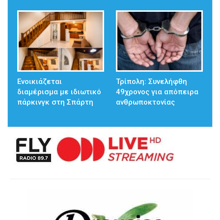
Ενοικιάζεται
Τρίπολη: Συνελήφθη
διαμέρισμα με ιδιωτικό
49χρονος για απόπειρα
πάρκινγκ στη Σπάρτη
ανθρωποκτονίας