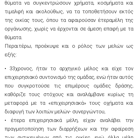
θύματα
να συγκεντρώσουν χρήματα, κοσμήματα και
τιμαλφή και
ακολούθως,
να τα τοποθετήσουν εκτός
της οικίας τους, όπου τα αφαιρούσαν
έτερα
μέλη της
οργάνωσης, χωρίς να έρχονται σε άμεση επαφή με τα
θύματα.
Περαιτέρω
, προέκυψε
και
ο ρόλος
των μελών
ως
εξής:
•
33χρονος, ήταν το
αρχηγικό μέλος
και
είχε τον
επιχειρησιακό συντονισμό της ομάδας,
ενώ ήταν αυτός
που
συγκροτούσε τις επιμέρους ομάδες δράσης,
καθόριζε τους στόχους και αναλάμβανε κυρίως τη
μεταφορά
με τα «επιχειρησιακά» τους οχήματα
και
διαφυγή των
λοιπών μελών-
συνεργών
του
,
•
έ
τερα
επιχειρησιακά
μέλη
,
είχαν αναλάβει την
πραγματοποίηση των διαρρήξεων και την αφαίρεση
των αντικειμένων από τις οικίες, ενώ
άλλα
μέλη