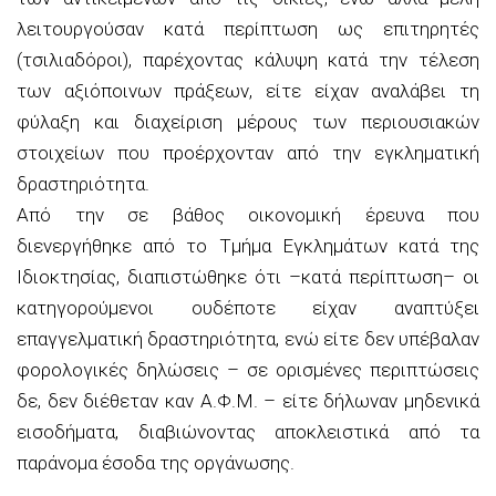
λειτουργούσαν
κατά περίπτωση
ως επιτηρητές
(τσιλιαδόροι), παρέχοντας κάλυψη κατά τη
ν τέλεση
των αξιόποινων πράξεων, είτε
είχαν αναλάβει τη
φύλαξη και διαχείριση μέρους των περιουσιακών
στοιχείων που προέρχονταν από την εγκληματική
δραστηριότητα.
Από τη
ν σε βάθος
οικονομική έρευνα που
διενεργήθηκε από
το Τμήμα Εγκλημάτων κατά της
Ιδιοκτησίας, διαπιστώθηκε ότι
–
κατά περίπτωση
–
οι
κατηγορούμενοι
ουδέποτε είχαν αναπτύξει
επαγγελματική δραστηριότητα, ενώ είτε δεν υπέβαλαν
φορολογικές δηλώσεις – σε ορισμένες περιπτώσεις
δε
,
δεν διέθεταν καν Α.Φ.Μ. – είτε δήλωναν μηδενικά
εισοδήματα, διαβιώνοντας αποκλειστικά από τα
παράνομα έσοδα της οργάνωσης.