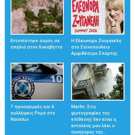
Εντοπίστηκε σορός σε
Η Ελεωνόρα Ζουγανέλη
σπηλιά στον Λυκαβηττό
στο Σαϊνοπούλειο
Αμφιθέατρο Σπάρτης
7 προσαγωγές και 6
Marfin: Στις
συλλήψεις Ρομά στο
φωτογραφίες της
Ναύπλιο
επίθεσης δεν είναι η
εντολέας μου λέει ο
συνήγορος της…