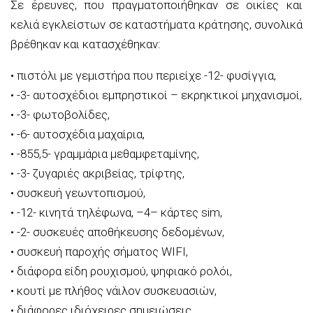
Σε έρευνες, που πραγματοποιήθηκαν σε οικίες
και
κελιά εγκλείστων σε καταστήματα κράτησης, συνολικά
βρέθηκαν και κατασχέθηκαν
:
•
πιστόλι με γεμιστήρα που περιείχε -12- φυσίγγια,
•
-3- αυτοσχέδιοι εμπρηστικοί – εκρηκτικοί μηχανισμοί,
•
-3- φωτοβολίδες,
•
-6- αυτοσχέδια μαχαίρια,
•
-855,5- γραμμάρια
μεθαμφεταμίνης
,
•
-3- ζυγαριές ακριβείας,
τρίφτης,
•
συσκευή
γεωντοπισμού
,
•
-12- κινητά τηλέφωνα
,
–
4
– κάρτες
sim
,
•
-2- συσκευές αποθήκευσης δεδομένων,
•
συσκευή παροχής σήματος
WIFI
,
•
διάφορα είδη ρουχισμού,
ψηφιακό ρολόι,
•
κουτί με πλήθος νάιλον συσκευασιών,
•
διάφορες ιδιόχειρες σημειώσεις,