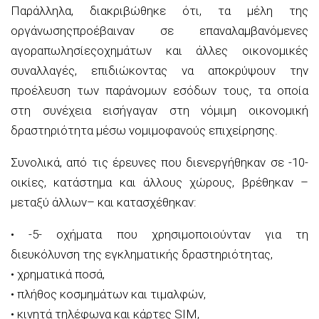
Παράλληλα
, δια
κριβώθηκε
ότι
,
τα μέλη της
οργάνωσης
προέβαιναν σε επαναλαμβανόμενες
αγοραπωλησίες
οχημάτων και άλλες οικονομικές
συναλλαγές, επιδιώκοντας να αποκρύψουν την
προέλευση
των παράνομων εσόδων τους, τα οποία
στη συνέχεια εισήγαγαν στη νόμιμη οικονομική
δραστηριότητα
μέσω νομιμοφανούς επιχείρησης.
Συνολικά, από
τις έρευνες που
διενεργήθηκαν
σε
-10-
οικίες,
κατάστημα και
άλλους χώρους,
βρέθηκαν
–
μεταξύ άλλων
–
και κατασχέθηκαν:
•
-5-
οχήματα που χρησιμοποιούνταν για τη
διευκόλυνση
της εγκληματικής δραστηριότητας,
•
χρηματικά ποσά,
•
πλήθος κοσμημάτων και τιμαλφών,
•
κινητά τηλέφωνα και κάρτες SIM,