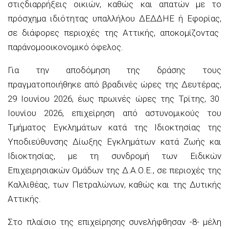
στις
διαρρήξε
ις
οικιών, καθώς και απατών με το
πρόσχημα ιδιότητας
υπαλλήλου ΔΕΔΔΗΕ ή
Ε
φορίας,
σε διάφορες περιοχές της Αττικής, αποκομίζοντας
παράνομ
ο
οικονομικ
ό όφε
λ
ος
.
Για την αποδόμηση της δράσης τους
πραγματοποιήθηκε
από βραδινές ώρες της Δευτέρας
,
29 Ιουνίου 2026, έως
πρωινές ώρες
της
Τρίτης
,
30
Ιουνίου 2026
,
επιχείρηση
από αστυνομικούς
του
Τμήμα
τος
Εγκλημάτων κατά της Ιδιοκτησίας της
Υποδιεύθυνσης Δίωξης Εγκλημάτων κατά Ζωής και
Ιδιοκτησίας
,
με τη συνδρομή των Ειδικών
Επιχειρησιακών Ομάδων της Δ.Α.Ο.Ε.,
σε περιοχές
της
Καλλιθέας,
των
Πετραλώνων, καθώς και
της
Δυτικής
Αττικής.
Στο πλαίσιο της επιχείρησης συνελήφθησαν
-8-
μέλη