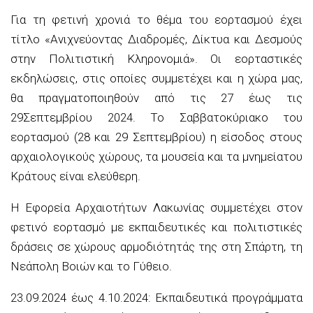
Για τη
φετινή χρονιά το θέμα του
εορτασμού έχει
τίτλο
«Ανιχνεύοντας Διαδρομές, Δίκτυα και Δεσμούς
στ
ην Πολιτιστική Κληρονομιά»
.
Οι
εορταστικές
εκδηλώσεις, στις οποίες συμμετέχει και η χώρα μας
,
θα πραγματοποιηθούν από τις 27
έως τις
2
9
Σεπτεμβρίου 20
24
. Το Σαββατοκύριακο του
εορτασμού
(28 και 29 Σεπτεμβρίου)
η είσοδος
σ
τους
αρχαιολογικούς χώρους
, τα μουσεία και τα μνημεία
του
Κράτους είναι ελεύθερη.
Η Εφορεία Αρχαιοτήτων Λακωνίας συμμετέχει στον
φετινό εορτασμό με εκπαιδευτικές
και πολιτιστικές
δράσεις σε χώρους αρμοδιότητάς της στη Σπάρτη
,
τη
Νεάπολη Βοιών
και το Γύθειο
.
23.09.2024 έως 4.10.2024
:
Ε
κπαιδευτικά προγράμματα