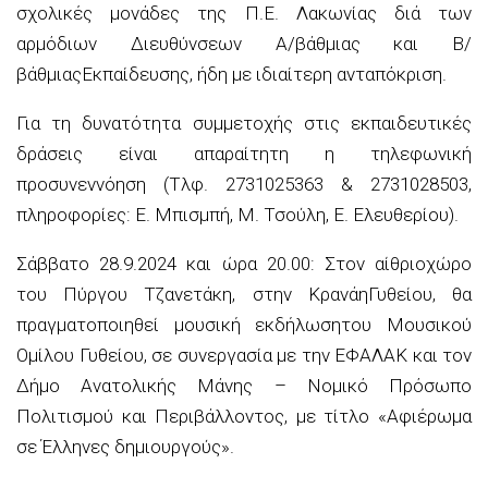
σχολικές μονάδες της Π.Ε. Λακωνίας διά των
αρμόδιων Διευθύνσεων Α/
βάθμιας
και Β/
βάθμιας
Εκπαίδευσης, ήδη με ιδιαίτερη ανταπόκριση.
Για τη δυνατότητα συμμετοχής στις εκπαιδευτικές
δράσεις είναι απαραίτητη η τηλεφωνική
προσυνεννόηση
(
Τλφ
. 2731025363 & 2731028503,
πληροφορίες: Ε.
Μπισμπή
, Μ.
Τσούλη
, Ε. Ελευθερίου).
Σάββατο 28.9.2024
και ώρα 20.00
:
Σ
τον
αίθριο
χώρο
του Πύργου
Τζανετάκη
, στην
Κρανάη
Γυθείου
,
θα
πραγματοποιηθεί
μουσική εκδήλωση
του Μουσικού
Ομίλου Γυθείου, σε συνεργασία με την ΕΦΑΛΑΚ και τον
Δήμο Ανατολικής Μάνης – Νομικό Πρόσωπο
Πολιτισμού και Περιβάλλοντος, με τίτλο
«Αφιέρωμα
σε Έλληνες δημιουργούς»
.