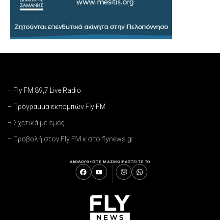
– Fly FM 89,7 Live Radio
– Πρόγραμμα εκπομπών Fly FM
– Σχετικά με εμάς
– Προβολή στον Fly FM κ στο flynews.gr
ΑΚΟΛΟΥΘΗΣΤΕ ΜΑΣ
ΜΟΙΡΑΣΤΕΙΤΕ ΤΟ