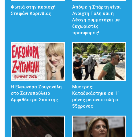
Φωτιά στην περιοχή
Απόψε η Σπάρτη είναι
Στεφάνι Κορινθίας
Ανοιχτή Πόλη και η
Λέσχη συμμετέχει με
ξεχωριστές
προσφορές!
Η Ελεωνόρα Ζουγανέλη
Μυστράς:
στο Σαϊνοπούλειο
Καταδικάστηκε σε 11
Αμφιθέατρο Σπάρτης
μήνες με αναστολή ο
55χρονος