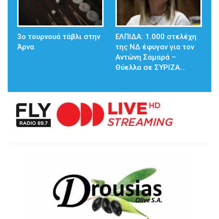
3ο τουρνουά τάβλι στην
ΕΛΠΙΔΑ: 1.000 στελέχη
Άρνα
της ΝΔ έφυγαν για τον
Αντώνη Σαμαρά –
Θύελλα σε ΣΥΡΙΖΑ…