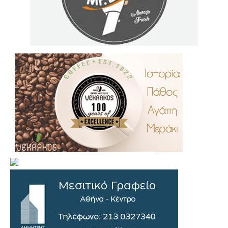
.
..
…