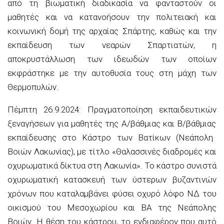
από τη βιωματική διαδικασία να φανταστούν οι
μαθητές και να κατανοήσουν την πολιτειακή και
κοινωνική δομή της αρχαίας Σπάρτης, καθώς και την
εκπαίδευση των νεαρών Σπαρτιατών, η
αποκρυστάλλωση των ιδεωδών των οποίων
εκφράστηκε με την αυτοθυσία τους στη μάχη των
Θερμοπυλών.
Πέμπτη 26.9.2024
:
Πραγματοποίηση ε
κπαιδευτικ
ών
ξεναγήσε
ων
για μαθητές της Α/
βάθμιας
και Β/
βάθμιας
εκπαίδευσης στο Κάστρο των
Βατίκων
(Νεάπολη
Βοιών Λακωνίας), με τίτλο «Θαλασσινές διαδρομές και
ο
χυρωματικά δίκτυα στη Λακωνία
».
Το κάστρο συνιστά
οχυρωματική κατασκευή των ύστερων βυζαντινών
χρόνων που καταλαμβάνει φύσει οχυρό λόφο ΝΔ του
οικισμού του
Μεσοχωρίου
και ΒΑ της Νεάπολης
Βοιών. Η θέση του κάστρου, το ενδιαφέρον που αυτό