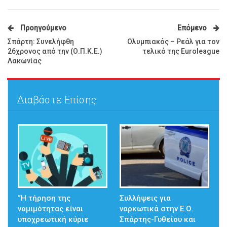
Προηγούμενο
Επόμενο
Σπάρτη: Συνελήφθη
Ολυμπιακός – Ρεάλ για τον
26χρονος από την (Ο.Π.Κ.Ε.)
τελικό της Euroleague
Λακωνίας
Διαβάστε Επίσης:
“Η τήρηση της
Συλλήψεις για
νομιμότητας είναι
ναρκωτικά στην Ε.Ο.
υποχρεωτική κύριε
Σπάρτης-Γυθείου και