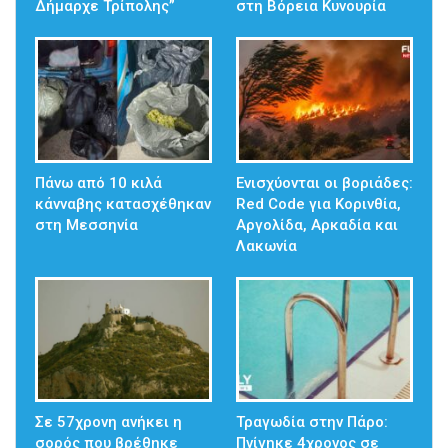
Δήμαρχε Τρίπολης”
στη Βόρεια Κυνουρία
Πάνω από 10 κιλά
Ενισχύονται οι βοριάδες:
κάνναβης κατασχέθηκαν
Red Code για Κορινθία,
στη Μεσσηνία
Αργολίδα, Αρκαδία και
Λακωνία
Σε 57χρονη ανήκει η
Τραγωδία στην Πάρο:
σορός που βρέθηκε
Πνίγηκε 4χρονος σε