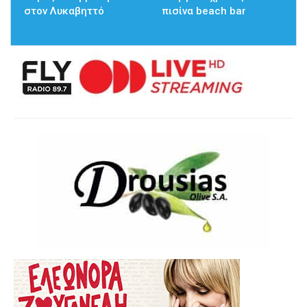
στον Λυκαβηττό
πισίνα beach bar