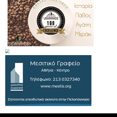
.
..
…