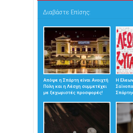
Διαβάστε Επίσης:
Απόψε η Σπάρτη είναι Ανοιχτή
Η Ελεω
Πόλη και η Λέσχη συμμετέχει
Σαϊνοπ
με ξεχωριστές προσφορές!
Σπάρτη