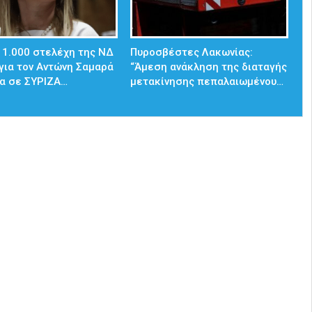
 1.000 στελέχη της ΝΔ
Πυροσβέστες Λακωνίας:
για τον Αντώνη Σαμαρά
“Άμεση ανάκληση της διαταγής
α σε ΣΥΡΙΖΑ…
μετακίνησης πεπαλαιωμένου…