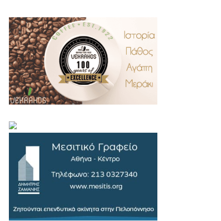
.
..
…