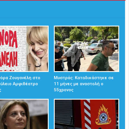
νόρα Ζουγανέλη στο
Μυστράς: Καταδικάστηκε σε
ούλειο Αμφιθέατρο
11 μήνες με αναστολή ο
ς
55χρονος