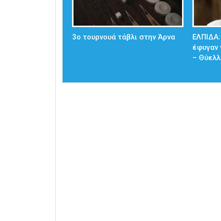
3ο τουρνουά τάβλι στην Άρνα
ΕΛΠΙΔΑ:
έφυγαν 
– Θύελλ