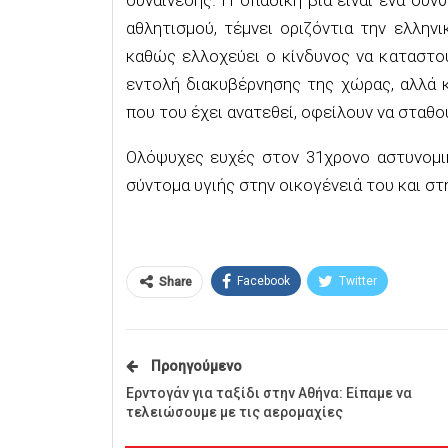
αθλητισμού, τέμνει οριζόντια την ελλην
καθώς ελλοχεύει ο κίνδυνος να καταστού
εντολή διακυβέρνησης της χώρας, αλλά 
που του έχει ανατεθεί, οφείλουν να σταθ
Ολόψυχες ευχές στον 31χρονο αστυνομικ
σύντομα υγιής στην οικογένειά του και στ
Facebook
Twitter
Share
Προηγούμενο
Ερντογάν για ταξίδι στην Αθήνα: Είπαμε να
τελειώσουμε με τις αερομαχίες