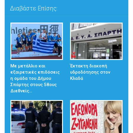
Διαβάστε Επίσης:
Με μετάλλιο και
Έκτακτη διακοπή
εξαιρετικές επιδόσεις
υδροδότησης στον
η ομάδα του Δήμου
Κλαδά
Σπάρτης στους 58ους
Διεθνείς…