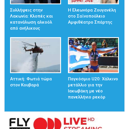
Συλλήψεις στην
Η Ελεωνόρα Ζουγανέλη
Λακωνία: Κλοπές και
στο Σαϊνοπούλειο
κατανάλωση αλκοόλ
Αμφιθέατρο Σπάρτης
από ανήλικους
Αττική: Φωτιά τώρα
Παγκόσμιο U20: Χάλκινο
στον Κουβαρά
μετάλλιο για την
Ιακωβάκη με νέο
πανελλήνιο ρεκόρ