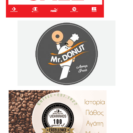
.
..
…