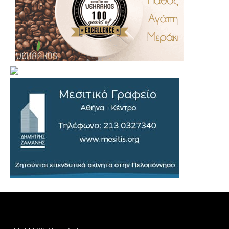
.
..
…