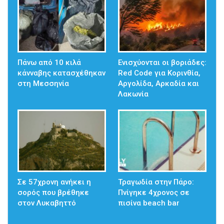
Πάνω από 10 κιλά
Ενισχύονται οι βοριάδες:
κάνναβης κατασχέθηκαν
Red Code για Κορινθία,
στη Μεσσηνία
Αργολίδα, Αρκαδία και
Λακωνία
Σε 57χρονη ανήκει η
Τραγωδία στην Πάρο:
σορός που βρέθηκε
Πνίγηκε 4χρονος σε
στον Λυκαβηττό
πισίνα beach bar