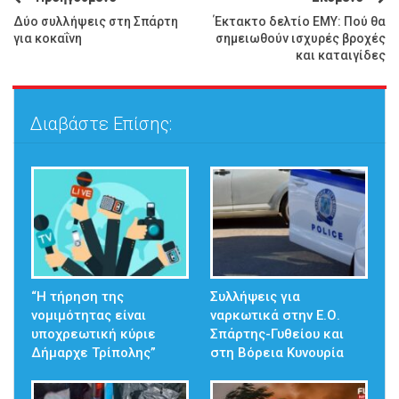
Δύο συλλήψεις στη Σπάρτη
Έκτακτο δελτίο ΕΜΥ: Πού θα
για κοκαΐνη
σημειωθούν ισχυρές βροχές
και καταιγίδες
Διαβάστε Επίσης:
“Η τήρηση της
Συλλήψεις για
νομιμότητας είναι
ναρκωτικά στην Ε.Ο.
υποχρεωτική κύριε
Σπάρτης-Γυθείου και
Δήμαρχε Τρίπολης”
στη Βόρεια Κυνουρία