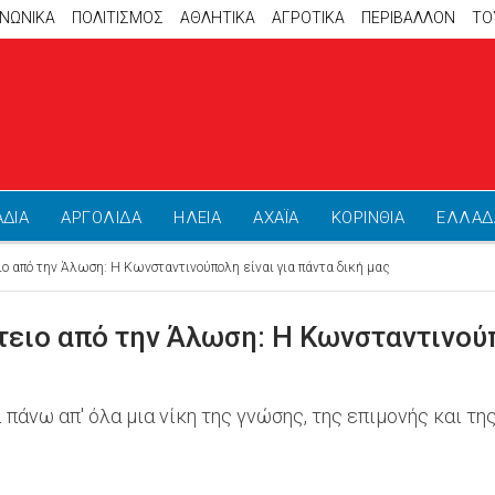
ΙΝΩΝΙΚΑ
ΠΟΛΙΤΙΣΜΟΣ
ΑΘΛΗΤΙΚΆ
ΑΓΡΟΤΙΚΑ
ΠΕΡΙΒΑΛΛΟΝ
ΤΟ
ΑΔΙΑ
ΑΡΓΟΛΙΔΑ
ΗΛΕΙΑ
ΑΧΑΪΑ
ΚΟΡΙΝΘΙΑ
ΕΛΛΑΔ
ιο από την Άλωση: Η Κωνσταντινούπολη είναι για πάντα δική μας
τειο από την Άλωση: Η Κωνσταντινούπ
άνω απ' όλα μια νίκη της γνώσης, της επιμονής και της