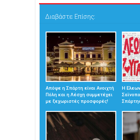
Διαβάστε Επίσης:
Απόψε η Σπάρτη είναι Ανοιχτή
Η Ελεω
Πόλη και η Λέσχη συμμετέχει
Σαϊνοπ
με ξεχωριστές προσφορές!
Σπάρτη