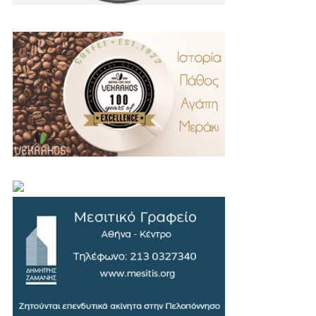
.
..
…