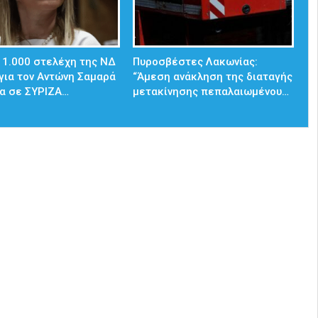
 1.000 στελέχη της ΝΔ
Πυροσβέστες Λακωνίας:
για τον Αντώνη Σαμαρά
“Άμεση ανάκληση της διαταγής
α σε ΣΥΡΙΖΑ…
μετακίνησης πεπαλαιωμένου…