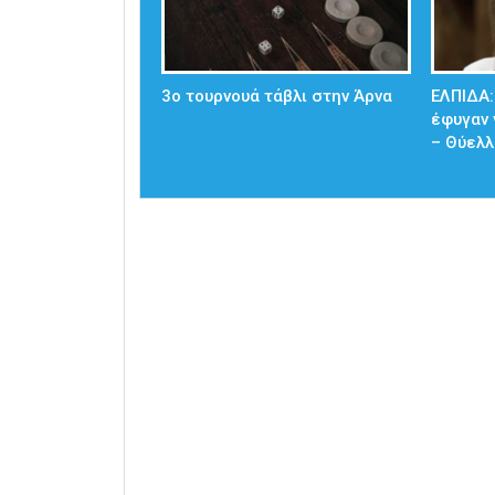
3ο τουρνουά τάβλι στην Άρνα
ΕΛΠΙΔΑ:
έφυγαν 
– Θύελλ