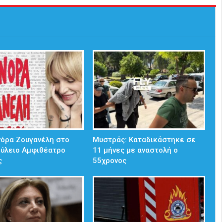
νόρα Ζουγανέλη στο
Μυστράς: Καταδικάστηκε σε
ούλειο Αμφιθέατρο
11 μήνες με αναστολή ο
ς
55χρονος