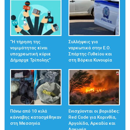
“Η τήρηση της
Συλλήψεις για
νομιμότητας είναι
ναρκωτικά στην Ε.Ο.
υποχρεωτική κύριε
Σπάρτης-Γυθείου και
Δήμαρχε Τρίπολης”
στη Βόρεια Κυνουρία
Πάνω από 10 κιλά
Ενισχύονται οι βοριάδες:
κάνναβης κατασχέθηκαν
Red Code για Κορινθία,
στη Μεσσηνία
Αργολίδα, Αρκαδία και
Λακωνία