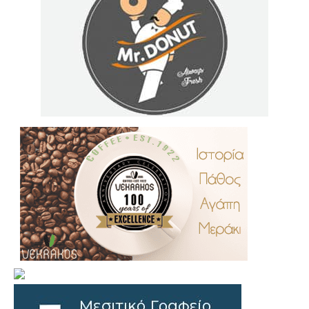
.
..
…