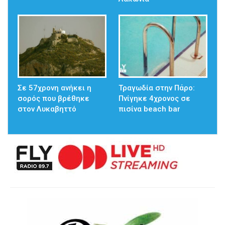
Σε 57χρονη ανήκει η
Τραγωδία στην Πάρο:
σορός που βρέθηκε
Πνίγηκε 4χρονος σε
στον Λυκαβηττό
πισίνα beach bar