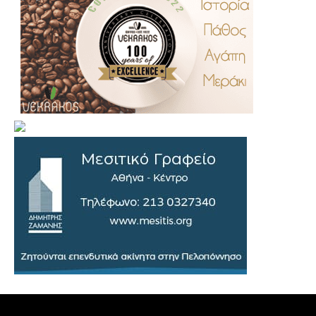
.
..
…