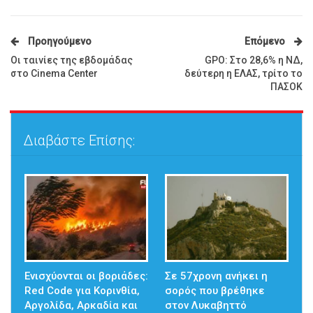
Προηγούμενο
Επόμενο
Οι ταινίες της εβδομάδας
GPO: Στο 28,6% η ΝΔ,
στο Cinema Center
δεύτερη η ΕΛΑΣ, τρίτο το
ΠΑΣΟΚ
Διαβάστε Επίσης:
Ενισχύονται οι βοριάδες:
Σε 57χρονη ανήκει η
Red Code για Κορινθία,
σορός που βρέθηκε
Αργολίδα, Αρκαδία και
στον Λυκαβηττό