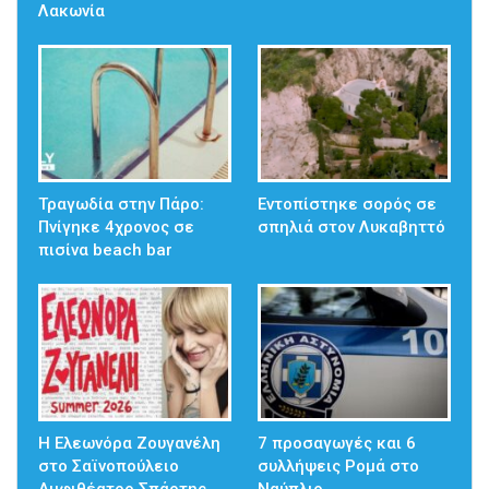
Λακωνία
Τραγωδία στην Πάρο:
Εντοπίστηκε σορός σε
Πνίγηκε 4χρονος σε
σπηλιά στον Λυκαβηττό
πισίνα beach bar
Η Ελεωνόρα Ζουγανέλη
7 προσαγωγές και 6
στο Σαϊνοπούλειο
συλλήψεις Ρομά στο
Αμφιθέατρο Σπάρτης
Ναύπλιο