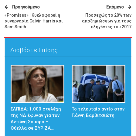
Προηγούμενο
Επόμενο
«Promises» | Κυκλοφορεί η
Προσεχώς το 20% των
συνεργασία Calvin Harris και
αποζημιώσεων για τους
Sam Smith
πληγέντες του 2017
Διαβάστε Επίσης:
ΕΛΠΙΔΑ: 1.000 στελέχη
Το τελευταίο αντίο στον
της ΝΔ έφυγαν για τον
Γιάννη Βαρβιτσιώτη
Αντώνη Σαμαρά –
Θύελλα σε ΣΥΡΙΖΑ…