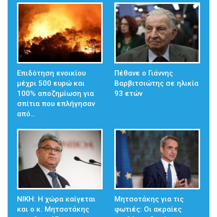
Επιδότηση ενοικίου
Πέθανε ο Γιάννης
μέχρι 500 ευρώ και
Βαρβιτσιώτης σε ηλικία
100% αποζημίωση για
93 ετών
σπίτια που επλήγησαν
από…
ΝΙΚΗ: Η χώρα καίγεται
Μητσοτάκης για τις
και ο κ. Μητσοτάκης
φωτιές: Οι ακραίες