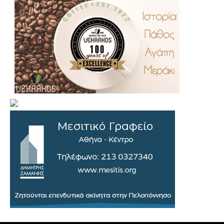
.
..
…