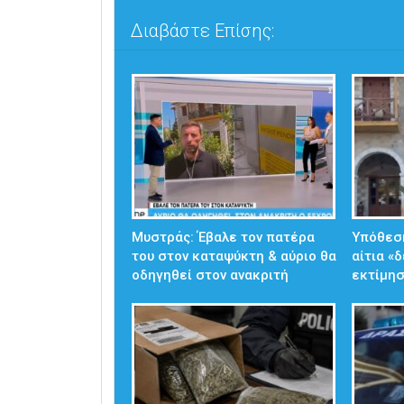
Διαβάστε Επίσης:
Μυστράς: Έβαλε τον πατέρα
Υπόθεσ
του στον καταψύκτη & αύριο θα
αίτια «
οδηγηθεί στον ανακριτή
εκτίμησ