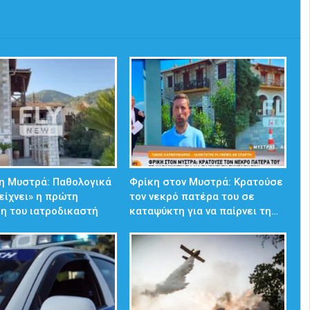
η Μυστρά: Παθολογικά
Φρίκη στον Μυστρά: Κρατούσε
δείχνει» η πρώτη
τον νεκρό πατέρα του σε
η του ιατροδικαστή
καταψύκτη για να παίρνει τη…