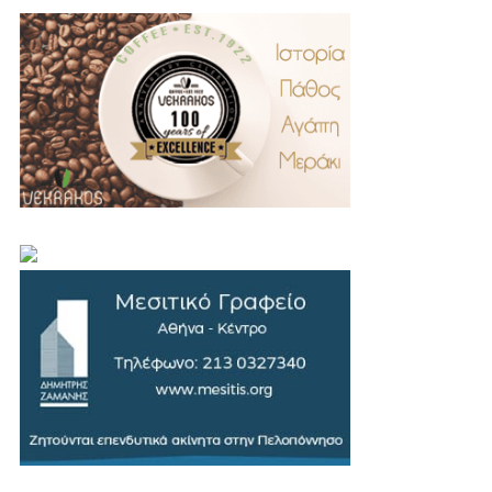
.
..
…