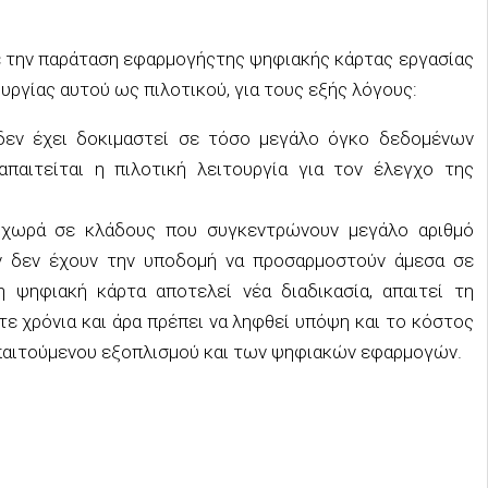
ε την
παράταση εφαρμογή
ς
της ψηφιακής κάρτας εργασίας
υργίας αυτού ως πιλοτικού, για τους εξής λόγους:
εν έχει δοκιμαστε
ί σ
ε
τόσο μεγάλο
όγκο
δεδομένων
απαιτείται η πιλοτική λειτουργία για τον έλεγχο της
οχωρά σε κλάδους που συγκεντρώνουν
μεγάλο αριθμό
ν δεν έχουν την υποδομή να προσαρμοστ
ούν άμεσα σε
η
ψηφιακή κάρτα αποτελεί νέα διαδικασία, απαιτεί τη
τε χρόνια
και άρα πρέπει
να ληφθεί υπόψη
και
το κόστος
παιτούμε
νου εξοπλισμού
και
των
ψηφιακών εφαρμογών
.