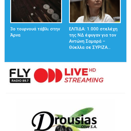
3ο τουρνουά τάβλι στην
ΕΛΠΙΔΑ: 1.000 στελέχη
Άρνα
της ΝΔ έφυγαν για τον
Αντώνη Σαμαρά –
Θύελλα σε ΣΥΡΙΖΑ…