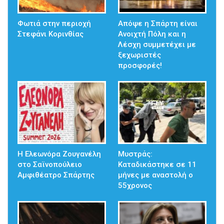
Φωτιά στην περιοχή
Απόψε η Σπάρτη είναι
Στεφάνι Κορινθίας
Ανοιχτή Πόλη και η
Λέσχη συμμετέχει με
ξεχωριστές
προσφορές!
Η Ελεωνόρα Ζουγανέλη
Μυστράς:
στο Σαϊνοπούλειο
Καταδικάστηκε σε 11
Αμφιθέατρο Σπάρτης
μήνες με αναστολή ο
55χρονος