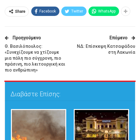
Facebook
Twitter
WhatsApp
Share
Προηγούμενο
Επόμενο
Θ. Βασιλόπουλος:
ΝΔ: Επίσκεψη Κατσαφάδου
«Συνεχίζουμε να χτίζουμε
στη Λακωνία
μια πόλη πιο σύγχρονη, πιο
πράσινη, πιο λειτουργική και
πιο ανθρώπινη»
Διαβάστε Επίσης: