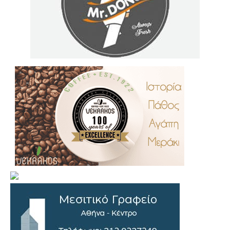
.
..
…