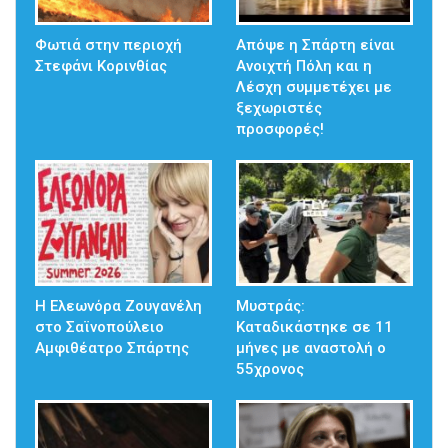
Φωτιά στην περιοχή
Απόψε η Σπάρτη είναι
Στεφάνι Κορινθίας
Ανοιχτή Πόλη και η
Λέσχη συμμετέχει με
ξεχωριστές
προσφορές!
Η Ελεωνόρα Ζουγανέλη
Μυστράς:
στο Σαϊνοπούλειο
Καταδικάστηκε σε 11
Αμφιθέατρο Σπάρτης
μήνες με αναστολή ο
55χρονος