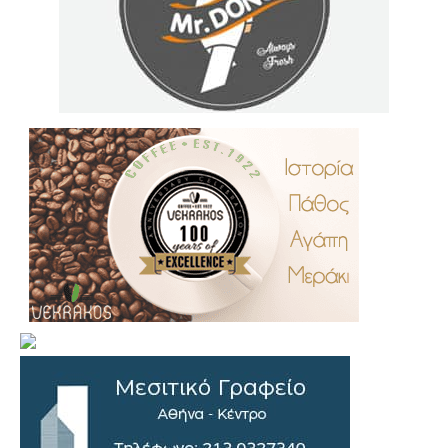
.
..
…