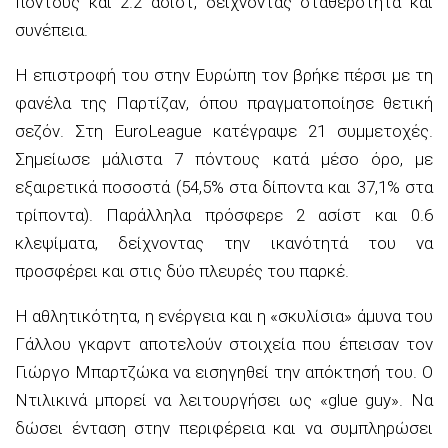
πόντους και 2.2 ασίστ, δείχνοντας σταθερότητα και
συνέπεια.
Η επιστροφή του στην Ευρώπη τον βρήκε πέρσι με τη
φανέλα της Παρτίζαν, όπου πραγματοποίησε θετική
σεζόν. Στη EuroLeague κατέγραψε 21 συμμετοχές.
Σημείωσε μάλιστα 7 πόντους κατά μέσο όρο, με
εξαιρετικά ποσοστά (54,5% στα δίποντα και 37,1% στα
τρίποντα). Παράλληλα πρόσφερε 2 ασίστ και 0.6
κλεψίματα, δείχνοντας την ικανότητά του να
προσφέρει και στις δύο πλευρές του παρκέ.
Η αθλητικότητα, η ενέργεια και η «σκυλίσια» άμυνα του
Γάλλου γκαρντ αποτελούν στοιχεία που έπεισαν τον
Γιώργο Μπαρτζώκα να εισηγηθεί την απόκτησή του. Ο
Ντιλικινά μπορεί να λειτουργήσει ως «glue guy». Να
δώσει ένταση στην περιφέρεια και να συμπληρώσει