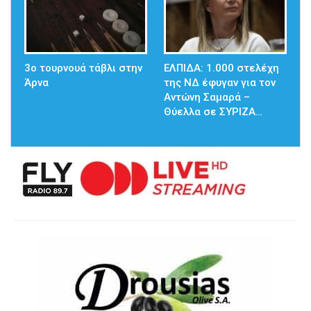
3ο τουρνουά τάβλι στην
ΕΛΠΙΔΑ: 1.000 στελέχη
Άρνα
της ΝΔ έφυγαν για τον
Αντώνη Σαμαρά –
Θύελλα σε ΣΥΡΙΖΑ…