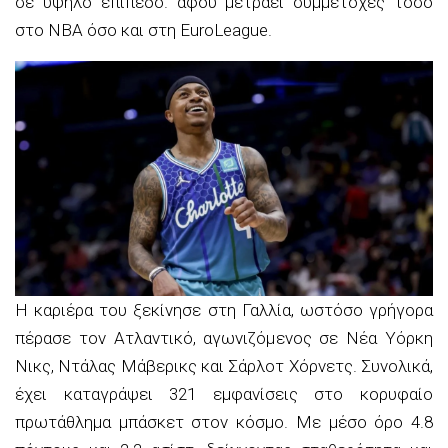
σε υψηλό επίπεδο. αφού μετράει συμμετοχές τόσο
στο ΝΒΑ όσο και στη EuroLeague.
Η καριέρα του ξεκίνησε στη Γαλλία, ωστόσο γρήγορα
πέρασε τον Ατλαντικό, αγωνιζόμενος σε Νέα Υόρκη
Νικς, Ντάλας Μάβερικς και Σάρλοτ Χόρνετς. Συνολικά,
έχει καταγράψει 321 εμφανίσεις στο κορυφαίο
πρωτάθλημα μπάσκετ στον κόσμο. Με μέσο όρο 4.8