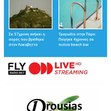
Σε 57χρονη ανήκει η
Τραγωδία στην Πάρο:
σορός που βρέθηκε
Πνίγηκε 4χρονος σε
στον Λυκαβηττό
πισίνα beach bar