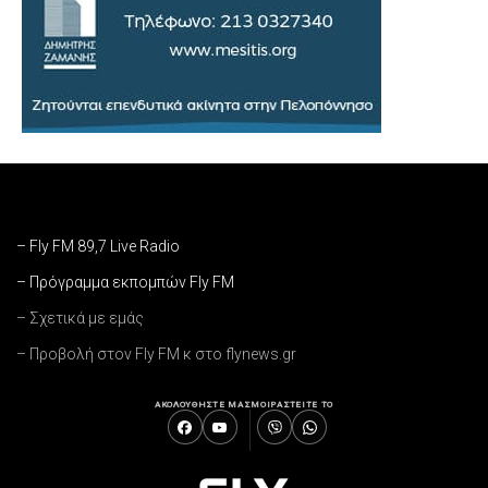
– Fly FM 89,7 Live Radio
– Πρόγραμμα εκπομπών Fly FM
– Σχετικά με εμάς
– Προβολή στον Fly FM κ στο flynews.gr
ΑΚΟΛΟΥΘΗΣΤΕ ΜΑΣ
ΜΟΙΡΑΣΤΕΙΤΕ ΤΟ