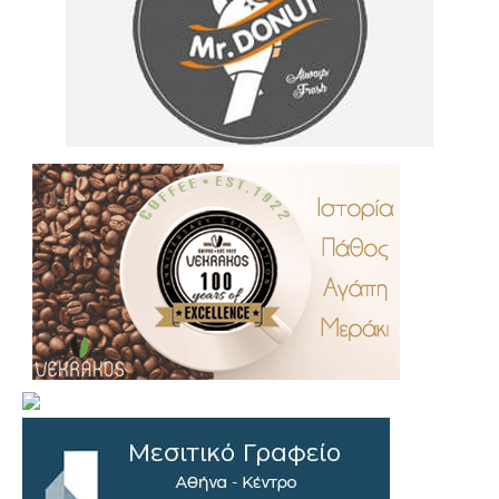
.
..
…