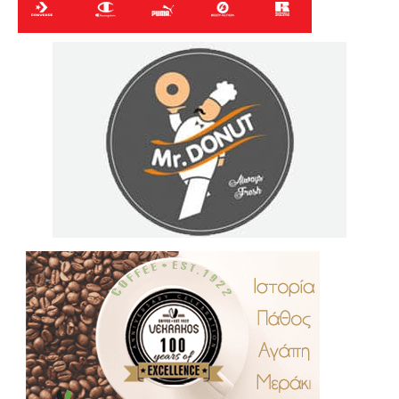
.
..
…