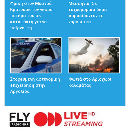
Φρίκη στον Μυστρά:
Μεσσηνία: Σε
Κρατούσε τον νεκρό
ταχυδρομικό δέμα
πατέρα του σε
παραδίδονταν τα
καταψύκτη για να
ναρκωτικά
παίρνει τη…
Στοχευμένη αστυνομική
Φωτιά στο Αριοχώρι
επιχείρηση στην
Καλαμάτας
Αργολίδα