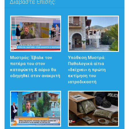
Διαβάστε Επίσης:
Μυστράς: Έβαλε τον
Υπόθεση Μυστρά:
πατέρα του στον
Παθολογικά αίτια
καταψύκτη & αύριο θα
«δείχνει» η πρώτη
οδηγηθεί στον ανακριτή
εκτίμηση του
ιατροδικαστή