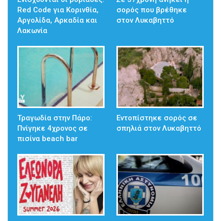
Red Code για Κορινθία,
σορός που βρέθηκε
Αργολίδα, Αρκαδία και
στον Λυκαβηττό
Λακωνία
Τραγωδία στην Πάρο:
Εντοπίστηκε σορός σε
Πνίγηκε 4χρονος σε
σπηλιά στον Λυκαβηττό
πισίνα beach bar