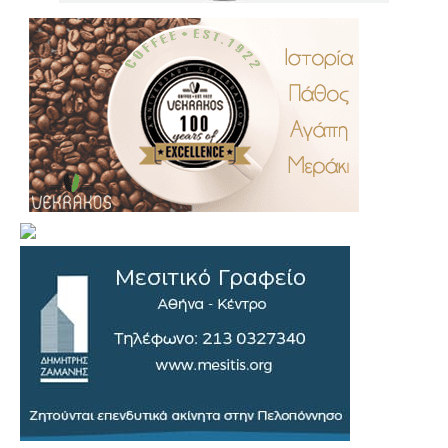
.
..
…