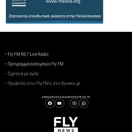
– Fly FM 89,7 Live Radio
– Πρόγραμμα εκπομπών Fly FM
– Σχετικά με εμάς
– Προβολή στον Fly FM κ στο flynews.gr
ΑΚΟΛΟΥΘΗΣΤΕ ΜΑΣ
ΜΟΙΡΑΣΤΕΙΤΕ ΤΟ