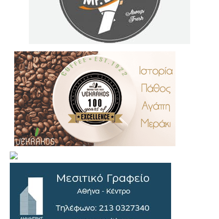
.
..
…