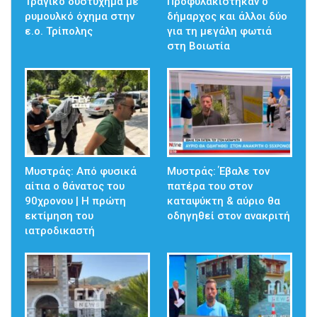
Τραγικό δυστύχημα με
Προφυλακίστηκαν ο
ρυμουλκό όχημα στην
δήμαρχος και άλλοι δύο
ε.ο. Τρίπολης
για τη μεγάλη φωτιά
στη Βοιωτία
Μυστράς: Από φυσικά
Μυστράς: Έβαλε τον
αίτια ο θάνατος του
πατέρα του στον
90χρονου | Η πρώτη
καταψύκτη & αύριο θα
εκτίμηση του
οδηγηθεί στον ανακριτή
ιατροδικαστή