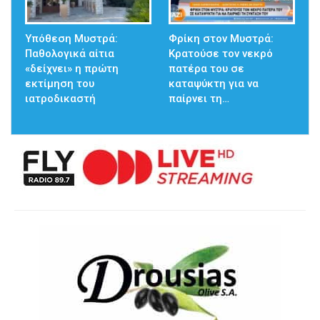
Υπόθεση Μυστρά:
Φρίκη στον Μυστρά:
Παθολογικά αίτια
Κρατούσε τον νεκρό
«δείχνει» η πρώτη
πατέρα του σε
εκτίμηση του
καταψύκτη για να
ιατροδικαστή
παίρνει τη…