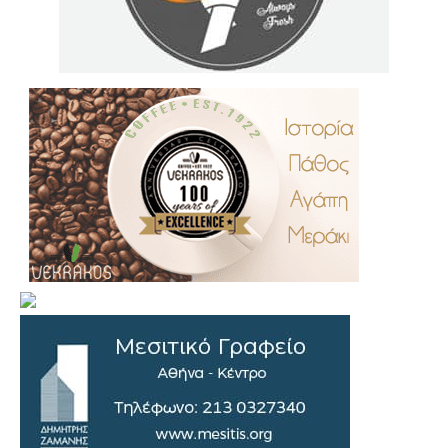
.
..
…