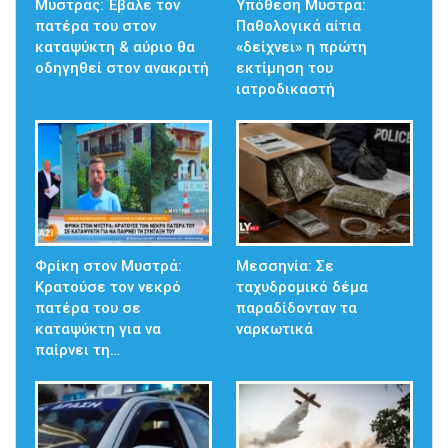
Μυστράς: Έβαλε τον
Υπόθεση Μυστρά:
πατέρα του στον
Παθολογικά αίτια
καταψύκτη & αύριο θα
«δείχνει» η πρώτη
οδηγηθεί στον ανακριτή
εκτίμηση του
ιατροδικαστή
Φρίκη στον Μυστρά:
Μεσσηνία: Σε
Κρατούσε τον νεκρό
ταχυδρομικό δέμα
πατέρα του σε
παραδίδονταν τα
καταψύκτη για να
ναρκωτικά
παίρνει τη…