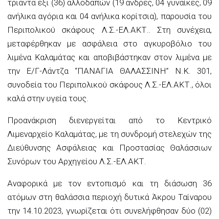
τριάντα έξι (36) αλλοδαπών (19 άνδρες, 04 γυναίκες, 09
ανήλικα αγόρια και 04 ανήλικα κορίτσια), παρουσία του
Περιπολικού σκάφους Λ.Σ.-ΕΛ.ΑΚΤ.. Στη συνέχεια,
μεταφέρθηκαν με ασφάλεια στο αγκυροβόλιο του
λιμένα Καλαμάτας και αποβιβάστηκαν στον λιμένα με
την Ε/Γ-Λάντζα “ΠΑΝΑΓΙΑ ΘΑΛΑΣΣΙΝΗ” Ν.Κ. 301,
συνοδεία του Περιπολικού σκάφους Λ.Σ.-ΕΛ.ΑΚΤ., όλοι
καλά στην υγεία τους.
Προανάκριση διενεργείται από το Κεντρικό
Λιμεναρχείο Καλαμάτας, με τη συνδρομή στελεχών της
Διεύθυνσης Ασφάλειας και Προστασίας Θαλάσσιων
Συνόρων του Αρχηγείου Λ.Σ.-ΕΛ.ΑΚΤ.
Αναφορικά με τον εντοπισμό και τη διάσωση 36
ατόμων στη θαλάσσια περιοχή δυτικά Άκρου Ταίναρου
την 14.10.2023, γνωρίζεται ότι συνελήφθησαν δύο (02)