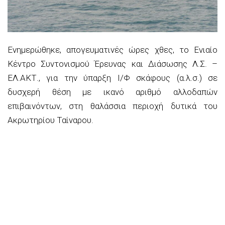
Ενημερώθηκε, απογευματινές ώρες χθες, το Ενιαίο
Κέντρο Συντονισμού Έρευνας και Διάσωσης Λ.Σ. –
ΕΛ.ΑΚΤ., για την ύπαρξη Ι/Φ σκάφους (α.λ.σ.) σε
δυσχερή θέση με ικανό αριθμό αλλοδαπών
επιβαινόντων, στη θαλάσσια περιοχή δυτικά του
Ακρωτηρίου Ταίναρου.