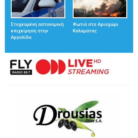
Στοχευμένη αστυνομική
Φωτιά στο Αριοχώρι
επιχείρηση στην
Καλαμάτας
Αργολίδα