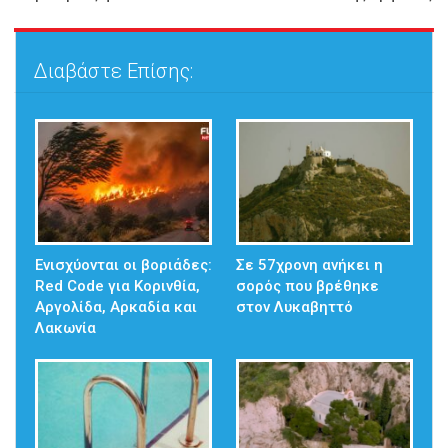
Διαβάστε Επίσης:
Ενισχύονται οι βοριάδες:
Σε 57χρονη ανήκει η
Red Code για Κορινθία,
σορός που βρέθηκε
Αργολίδα, Αρκαδία και
στον Λυκαβηττό
Λακωνία