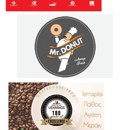
.
..
…