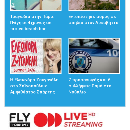
Τραγωδία στην Πάρο:
Εντοπίστηκε σορός σε
Πνίγηκε 4χρονος σε
σπηλιά στον Λυκαβηττό
πισίνα beach bar
Η Ελεωνόρα Ζουγανέλη
7 προσαγωγές και 6
στο Σαϊνοπούλειο
συλλήψεις Ρομά στο
Αμφιθέατρο Σπάρτης
Ναύπλιο